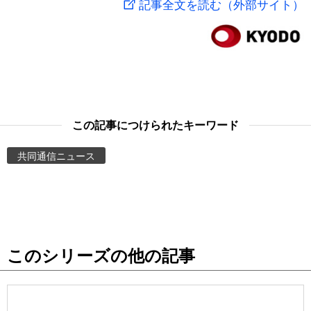
記事全文を読む（外部サイト）
スポーツ・東京2020
文化
動画/Live
科学・技術
Books
暮らし
Cinema
この記事につけられたキーワード
スポーツ・東京2020
Topics
共同通信ニュース
Images
People
このシリーズの他の記事
東京
お知らせ