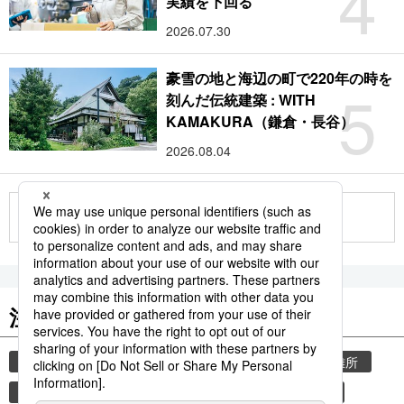
4
実績を下回る
2026.07.30
豪雪の地と海辺の町で220年の時を
5
刻んだ伝統建築 : WITH
KAMAKURA（鎌倉・長谷）
2026.08.04
もっと見る
注目のキーワード
共同通信ニュース
気象・災害
災害
避難所
自然災害
気象庁
津波
地震
熊本