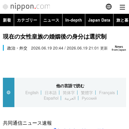
新着
カテゴリー
ニュース
In-depth
Japan Data
旅と暮
English
政治・外交
Topics
現在の女性皇族の婚姻後の身分は選択制
简体字
News
経済・ビジネス
政治・外交
2026.06.19 20:44 / 2026.06.19 21:01
Images
更新
繁體字
from Japan
カテゴリー
国際・海外
People
Français
政治・外交
ニュース
社会
東京
Español
他の言語で読む
経済・ビジネス
トップ
In-depth
文化
お知らせ
English
日本語
简体字
繁體字
Français
العربية
Español
العربية
Русский
国際
アーカイブ
Japan Data
科学・技術
Русский
社会
旅と暮らし
暮らし
共同通信ニュース速報