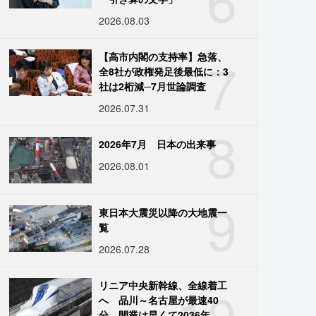
2026.08.03
7
【高市内閣の支持率】急落、
全8社が政権発足後最低に：3
社は2桁減─7月世論調査
2026.07.31
8
2026年7月 日本の出来事
2026.08.01
9
東日本大震災以降の大地震一
覧
2026.07.28
10
リニア中央新幹線、全線着工
へ 品川～名古屋が最速40
分、開業は早くて2036年