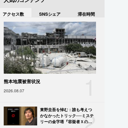
人気のコンテンツ
アクセス数
SNSシェア
滞在時間
1
熊本地震被害状況
2026.08.07
2
東野圭吾を悼む：誰も考えつ
かなかったトリック──ミステ
リーの金字塔『容疑者Ｘの献
身』の舞台裏