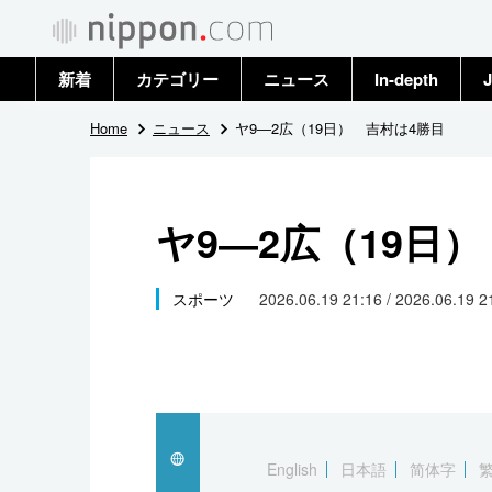
新着
カテゴリー
ニュース
In-depth
J
政治・外交
トップ
Home
ニュース
ヤ9―2広（19日） 吉村は4勝目
経済・ビジネス
アーカイブ
ヤ9―2広（19日
国際
社会
スポーツ
2026.06.19 21:16 / 2026.06.19 
文化
科学・技術
暮らし
English
日本語
简体字