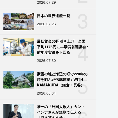
2026.07.29
3
日本の世界遺産一覧
2026.07.26
4
最低賃金55円引き上げ、全国
平均1176円に―厚労省審議会 :
前年度実績を下回る
2026.07.30
5
豪雪の地と海辺の町で220年の
時を刻んだ伝統建築 : WITH
KAMAKURA（鎌倉・長谷）
2026.08.04
6
唯一の「外国人歌人」カン・
ハンナさんが短歌で伝える
「引き算の文学」