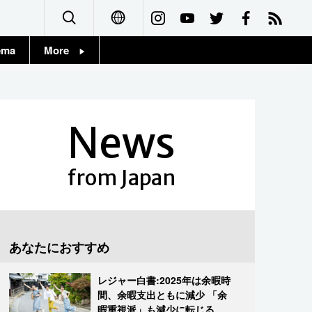
ema
More
English
Topics
简体字
Images
News
繁體字
People
Français
from Japan
東京
Español
お知らせ
العربية
あなたにおすすめ
Русский
レジャー白書:2025年は余暇時
間、余暇支出ともに減少 「余
暇重視派」も減少に転じる