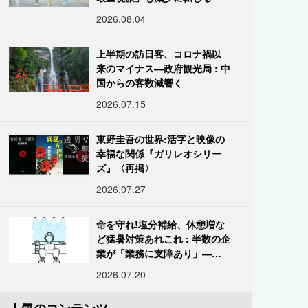
2026.08.04
上半期の訪日客、コロナ禍以
来のマイナス―政府観光局 : 中
国からの客数減響く
2026.07.15
東野圭吾の世界:活字と映像の
幸福な関係『ガリレオシリー
ズ』〈再掲〉
2026.07.27
命を守れ!塩分補給、休憩増な
ど猛暑対策あれこれ : 半数の企
業が「業務に支障あり」―帝
国データ
2026.07.20