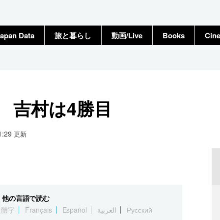
apan Data
旅と暮らし
動画/Live
Books
Cin
） 吉村は4勝目
21:29
更新
他の言語で読む
繁體字
Français
Español
العربية
Русский