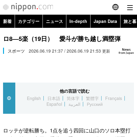
新着
カテゴリー
ニュース
In-depth
Japan Data
旅と暮
English
政治・外交
Topics
ロ8―5楽（19日） 愛斗が勝ち越し満塁弾
简体字
News
経済・ビジネス
スポーツ
2026.06.19 21:37 / 2026.06.19 21:53
Images
更新
繁體字
from Japan
カテゴリー
国際・海外
People
Français
政治・外交
ニュース
社会
東京
Español
他の言語で読む
経済・ビジネス
トップ
In-depth
文化
お知らせ
English
日本語
简体字
繁體字
Français
العربية
Español
العربية
Русский
国際
アーカイブ
Japan Data
科学・技術
Русский
社会
旅と暮らし
暮らし
ロッテが逆転勝ち。1点を追う四回に山口のソロ本塁打