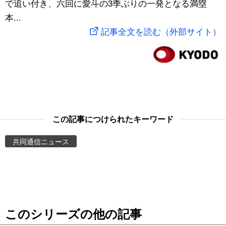
で追い付き、六回に愛斗の3季ぶりの一発となる満塁
スポーツ・東京2020
文化
動画/Live
本...
記事全文を読む（外部サイト）
科学・技術
Books
暮らし
Cinema
スポーツ・東京2020
Topics
この記事につけられたキーワード
Images
共同通信ニュース
People
東京
このシリーズの他の記事
お知らせ