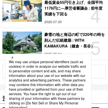
最低賃金55円引き上げ、全国平均
4
1176円に―厚労省審議会 : 前年度
実績を下回る
2026.07.30
豪雪の地と海辺の町で220年の時を
5
刻んだ伝統建築 : WITH
KAMAKURA（鎌倉・長谷）
2026.08.04
もっと見る
注目のキーワード