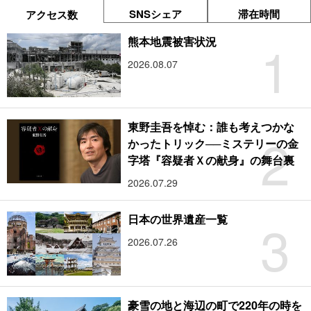
SNSシェア
滞在時間
アクセス数
1
熊本地震被害状況
2026.08.07
東野圭吾を悼む：誰も考えつかな
2
かったトリック──ミステリーの金
字塔『容疑者Ｘの献身』の舞台裏
2026.07.29
3
日本の世界遺産一覧
2026.07.26
豪雪の地と海辺の町で220年の時を