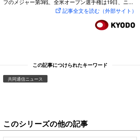
フのメジャー第3戦、全米オープン選手権は19日、ニ...
スポーツ・東京2020
文化
動画/Live
記事全文を読む（外部サイト）
科学・技術
Books
暮らし
Cinema
スポーツ・東京2020
Topics
この記事につけられたキーワード
共同通信ニュース
Images
People
東京
このシリーズの他の記事
お知らせ