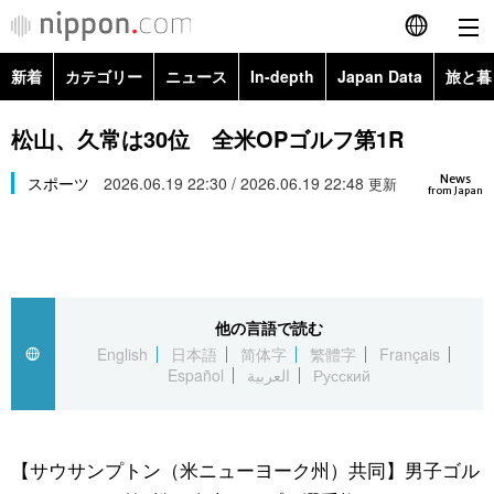
新着
カテゴリー
ニュース
In-depth
Japan Data
旅と暮
English
政治・外交
Topics
松山、久常は30位 全米OPゴルフ第1R
简体字
News
経済・ビジネス
スポーツ
2026.06.19 22:30 / 2026.06.19 22:48
Images
更新
繁體字
from Japan
カテゴリー
国際・海外
People
Français
政治・外交
ニュース
社会
東京
Español
他の言語で読む
経済・ビジネス
トップ
In-depth
文化
お知らせ
English
日本語
简体字
繁體字
Français
العربية
Español
العربية
Русский
国際
アーカイブ
Japan Data
科学・技術
Русский
社会
旅と暮らし
暮らし
【サウサンプトン（米ニューヨーク州）共同】男子ゴル