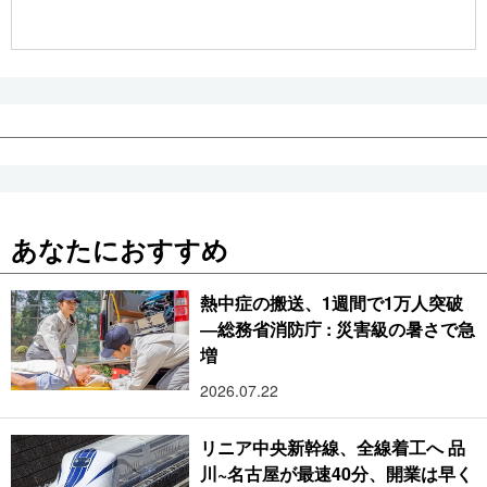
公式SNS
あなたにおすすめ
熱中症の搬送、1週間で1万人突破
―総務省消防庁 : 災害級の暑さで急
増
2026.07.22
リニア中央新幹線、全線着工へ 品
川~名古屋が最速40分、開業は早く