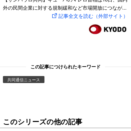
外の民間企業に対する規制緩和など市場開放につなが...
スポーツ・東京2020
文化
動画/Live
記事全文を読む（外部サイト）
科学・技術
Books
暮らし
Cinema
スポーツ・東京2020
Topics
この記事につけられたキーワード
Images
共同通信ニュース
People
東京
このシリーズの他の記事
お知らせ