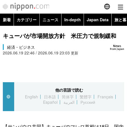
新着
カテゴリー
ニュース
In-depth
Japan Data
旅と暮
English
政治・外交
Topics
キューバが市場開放方針 米圧力で規制緩和
简体字
News
経済・ビジネス
経済・ビジネス
Images
繁體字
from Japan
2026.06.19 22:46 / 2026.06.19 23:03
更新
カテゴリー
国際・海外
People
Français
政治・外交
ニュース
社会
東京
Español
経済・ビジネス
トップ
In-depth
他の言語で読む
文化
お知らせ
العربية
English
日本語
简体字
繁體字
Français
Español
العربية
Русский
国際
アーカイブ
Japan Data
科学・技術
Русский
社会
旅と暮らし
暮らし
【サンパウロ共同】キューバのマレロ首相は18日、国内