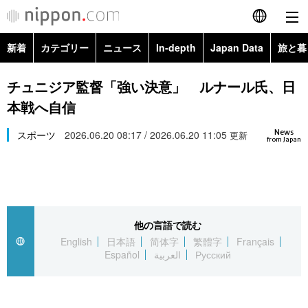
新着
カテゴリー
ニュース
In-depth
Japan Data
旅と暮
English
政治・外交
Topics
チュニジア監督「強い決意」 ルナール氏、日
简体字
本戦へ自信
経済・ビジネス
Images
繁體字
カテゴリー
News
スポーツ
2026.06.20 08:17 / 2026.06.20 11:05
更新
from Japan
国際・海外
People
Français
政治・外交
ニュース
社会
東京
Español
経済・ビジネス
トップ
In-depth
文化
お知らせ
العربية
他の言語で読む
English
日本語
简体字
繁體字
Français
国際
アーカイブ
Japan Data
科学・技術
Español
العربية
Русский
Русский
社会
旅と暮らし
暮らし