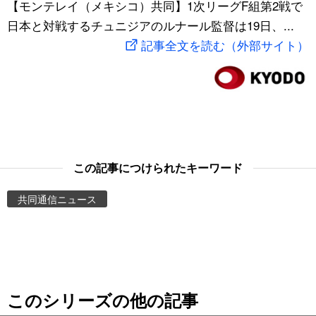
【モンテレイ（メキシコ）共同】1次リーグF組第2戦で
スポーツ・東京2020
文化
動画/Live
日本と対戦するチュニジアのルナール監督は19日、...
記事全文を読む（外部サイト）
科学・技術
Books
暮らし
Cinema
スポーツ・東京2020
Topics
この記事につけられたキーワード
Images
共同通信ニュース
People
東京
このシリーズの他の記事
お知らせ