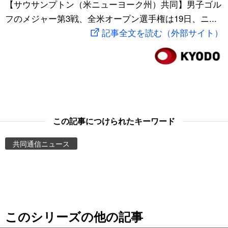
【サウサンプトン（米ニューヨーク州）共同】男子ゴル
スポーツ・東京2020
文化
動画/Live
フのメジャー第3戦、全米オープン選手権は19日、ニ...
記事全文を読む（外部サイト）
科学・技術
Books
暮らし
Cinema
スポーツ・東京2020
Topics
この記事につけられたキーワード
Images
共同通信ニュース
People
東京
このシリーズの他の記事
お知らせ