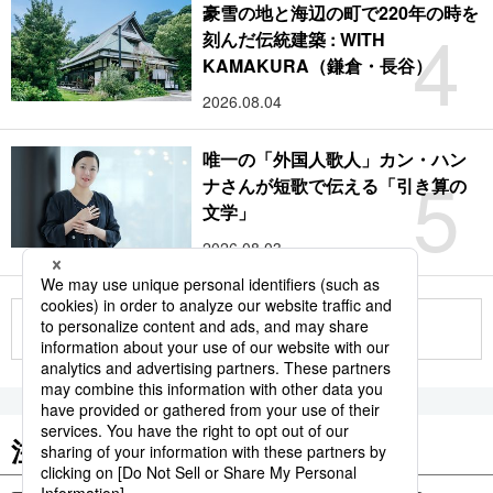
豪雪の地と海辺の町で220年の時を
4
刻んだ伝統建築 : WITH
KAMAKURA（鎌倉・長谷）
2026.08.04
唯一の「外国人歌人」カン・ハン
5
ナさんが短歌で伝える「引き算の
文学」
2026.08.03
もっと見る
注目のキーワード