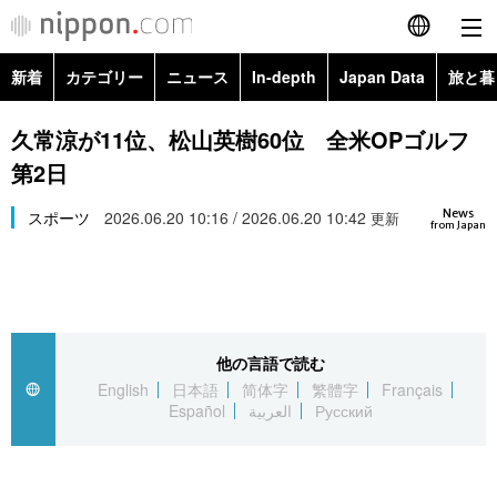
新着
カテゴリー
ニュース
In-depth
Japan Data
旅と暮
English
政治・外交
Topics
久常涼が11位、松山英樹60位 全米OPゴルフ
简体字
第2日
経済・ビジネス
Images
繁體字
カテゴリー
News
スポーツ
2026.06.20 10:16 / 2026.06.20 10:42
更新
from Japan
国際・海外
People
Français
政治・外交
ニュース
社会
東京
Español
経済・ビジネス
トップ
In-depth
文化
お知らせ
العربية
他の言語で読む
English
日本語
简体字
繁體字
Français
国際
アーカイブ
Japan Data
科学・技術
Español
العربية
Русский
Русский
社会
旅と暮らし
暮らし