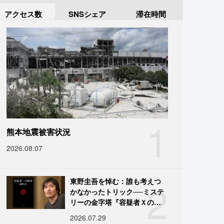
アクセス数
SNSシェア
滞在時間
1
熊本地震被害状況
2026.08.07
2
東野圭吾を悼む：誰も考えつ
かなかったトリック──ミステ
リーの金字塔『容疑者Ｘの献
身』の舞台裏
2026.07.29