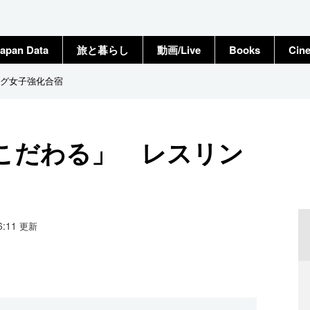
apan Data
旅と暮らし
動画/Live
Books
Cin
グ女子強化合宿
こだわる」 レスリン
16:11
更新