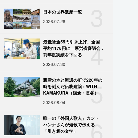
3
日本の世界遺産一覧
2026.07.26
4
最低賃金55円引き上げ、全国
平均1176円に―厚労省審議会 :
前年度実績を下回る
2026.07.30
5
豪雪の地と海辺の町で220年の
時を刻んだ伝統建築 : WITH
KAMAKURA（鎌倉・長谷）
2026.08.04
6
唯一の「外国人歌人」カン・
ハンナさんが短歌で伝える
「引き算の文学」