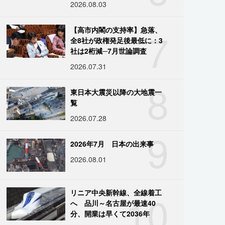
2026.08.03
7
【高市内閣の支持率】急落、
全8社が政権発足後最低に：3
社は2桁減─7月世論調査
2026.07.31
8
東日本大震災以降の大地震一
覧
2026.07.28
9
2026年7月 日本の出来事
2026.08.01
10
リニア中央新幹線、全線着工
へ 品川～名古屋が最速40
分、開業は早くて2036年