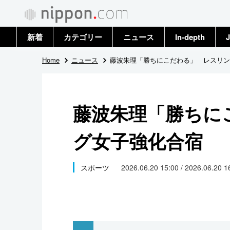
新着
カテゴリー
ニュース
In-depth
J
政治・外交
トップ
Home
ニュース
藤波朱理「勝ちにこだわる」 レスリン
経済・ビジネス
アーカイブ
藤波朱理「勝ちに
国際
グ女子強化合宿
社会
文化
スポーツ
2026.06.20 15:00 / 2026.06.20 
科学・技術
暮らし