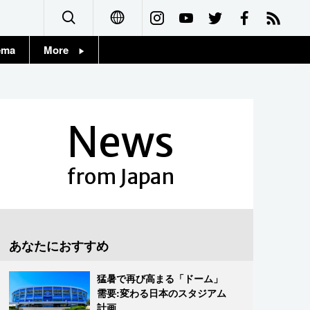
ema
More
English
Topics
简体字
Images
News
繁體字
People
Français
from Japan
東京
Español
お知らせ
العربية
あなたにおすすめ
Русский
猛暑で再び高まる「ドーム」
需要:変わる日本のスタジアム
計画