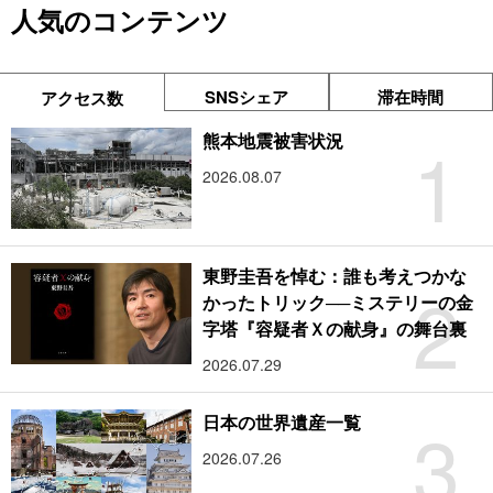
人気のコンテンツ
SNSシェア
滞在時間
アクセス数
1
熊本地震被害状況
2026.08.07
東野圭吾を悼む：誰も考えつかな
2
かったトリック──ミステリーの金
字塔『容疑者Ｘの献身』の舞台裏
2026.07.29
3
日本の世界遺産一覧
2026.07.26