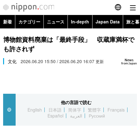
新着
カテゴリー
ニュース
In-depth
Japan Data
旅と暮
English
政治・外交
Topics
博物館資料廃棄は「最終手段」 収蔵庫満杯で
简体字
も許されず
経済・ビジネス
Images
繁體字
カテゴリー
News
文化
2026.06.20 15:50 / 2026.06.20 16:07
更新
from Japan
国際・海外
People
Français
政治・外交
ニュース
社会
東京
Español
経済・ビジネス
トップ
In-depth
文化
お知らせ
العربية
他の言語で読む
English
日本語
简体字
繁體字
Français
国際
アーカイブ
Japan Data
科学・技術
Español
العربية
Русский
Русский
社会
旅と暮らし
暮らし