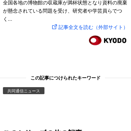
全国各地の博物館の収蔵庫が満杯状態となり資料の廃棄
スポーツ・東京2020
文化
動画/Live
が懸念されている問題を受け、研究者や学芸員らでつ
く...
科学・技術
Books
記事全文を読む（外部サイト）
暮らし
Cinema
スポーツ・東京2020
Topics
Images
この記事につけられたキーワード
共同通信ニュース
People
東京
お知らせ