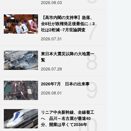
2026.08.03
7
【高市内閣の支持率】急落、
全8社が政権発足後最低に：3
社は2桁減─7月世論調査
2026.07.31
8
東日本大震災以降の大地震一
覧
2026.07.28
9
2026年7月 日本の出来事
2026.08.01
10
リニア中央新幹線、全線着工
へ 品川～名古屋が最速40
分、開業は早くて2036年