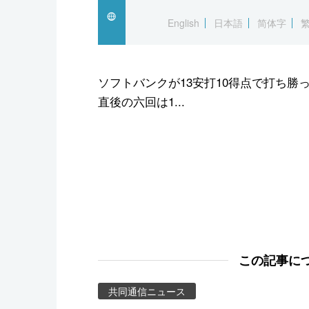
スポーツ・東京2020
English
日本語
简体字
ソフトバンクが13安打10得点で打ち勝
直後の六回は1...
この記事に
共同通信ニュース