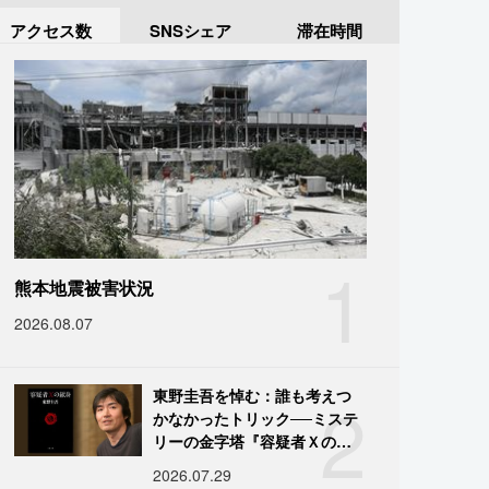
アクセス数
SNSシェア
滞在時間
1
熊本地震被害状況
2026.08.07
2
東野圭吾を悼む：誰も考えつ
かなかったトリック──ミステ
リーの金字塔『容疑者Ｘの献
身』の舞台裏
2026.07.29