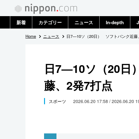
新着
カテゴリー
ニュース
In-depth
J
政治・外交
トップ
Home
ニュース
日7―10ソ（20日） ソフトバンク近藤
経済・ビジネス
アーカイブ
日7―10ソ（20
国際
藤、2発7打点
社会
文化
スポーツ
2026.06.20 17:58 / 2026.06.20 
科学・技術
暮らし