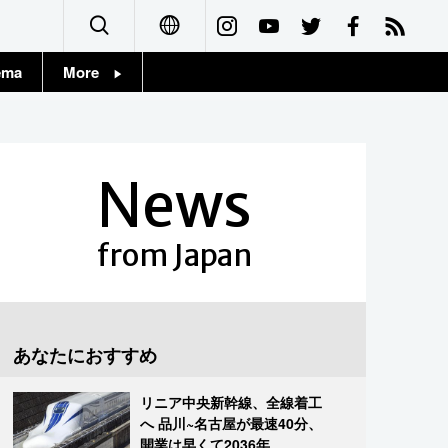
ema
More
English
Topics
简体字
Images
News
繁體字
People
Français
from Japan
東京
Español
お知らせ
العربية
あなたにおすすめ
Русский
リニア中央新幹線、全線着工
へ 品川~名古屋が最速40分、
開業は早くて2036年