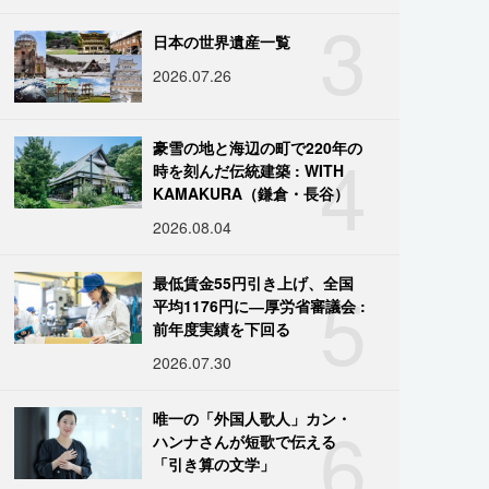
3
日本の世界遺産一覧
2026.07.26
4
豪雪の地と海辺の町で220年の
時を刻んだ伝統建築 : WITH
KAMAKURA（鎌倉・長谷）
2026.08.04
5
最低賃金55円引き上げ、全国
平均1176円に―厚労省審議会 :
前年度実績を下回る
2026.07.30
6
唯一の「外国人歌人」カン・
ハンナさんが短歌で伝える
「引き算の文学」