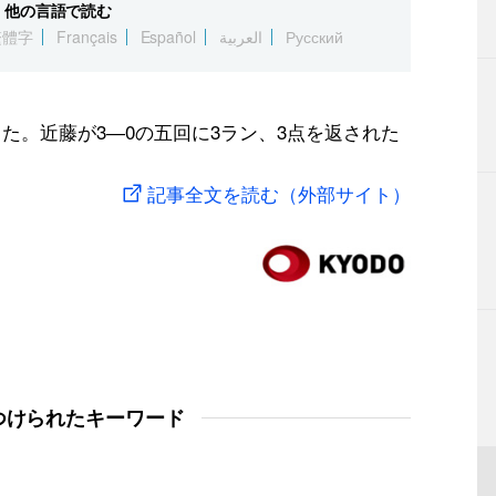
他の言語で読む
繁體字
Français
Español
العربية
Русский
った。近藤が3―0の五回に3ラン、3点を返された
記事全文を読む（外部サイト）
つけられたキーワード