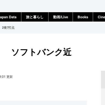
apan Data
旅と暮らし
動画/Live
Books
Cin
、2発7打点
日） ソフトバンク近
19:01
更新