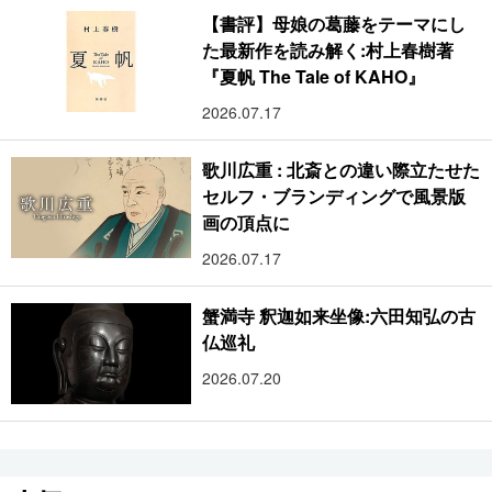
【書評】母娘の葛藤をテーマにし
た最新作を読み解く:村上春樹著
『夏帆 The Tale of KAHO』
2026.07.17
歌川広重 : 北斎との違い際立たせた
セルフ・ブランディングで風景版
画の頂点に
2026.07.17
蟹満寺 釈迦如来坐像:六田知弘の古
仏巡礼
2026.07.20