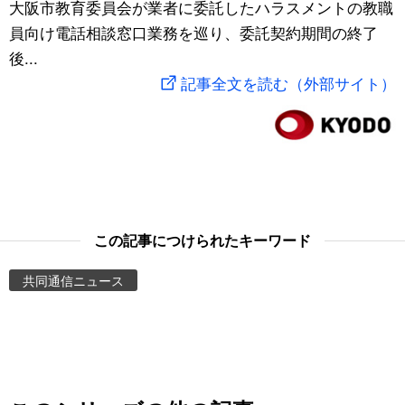
大阪市教育委員会が業者に委託したハラスメントの教職
スポーツ・東京2020
文化
動画/Live
員向け電話相談窓口業務を巡り、委託契約期間の終了
後...
科学・技術
Books
記事全文を読む（外部サイト）
暮らし
Cinema
スポーツ・東京2020
Topics
Images
この記事につけられたキーワード
共同通信ニュース
People
東京
お知らせ