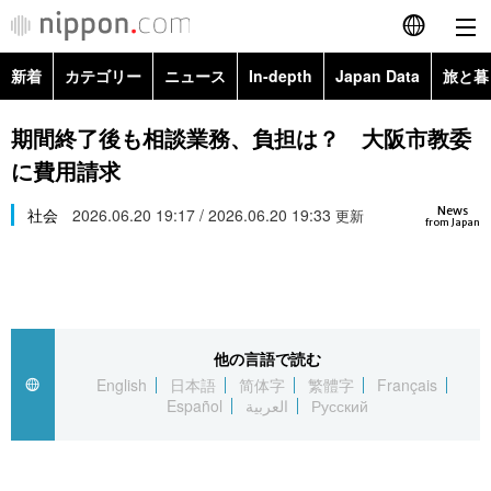
新着
カテゴリー
ニュース
In-depth
Japan Data
旅と暮
English
政治・外交
Topics
期間終了後も相談業務、負担は？ 大阪市教委
简体字
に費用請求
経済・ビジネス
Images
繁體字
カテゴリー
News
社会
2026.06.20 19:17 / 2026.06.20 19:33
更新
from Japan
国際・海外
People
Français
政治・外交
ニュース
社会
東京
Español
経済・ビジネス
トップ
In-depth
文化
お知らせ
العربية
他の言語で読む
English
日本語
简体字
繁體字
Français
国際
アーカイブ
Japan Data
科学・技術
Español
العربية
Русский
Русский
社会
旅と暮らし
暮らし