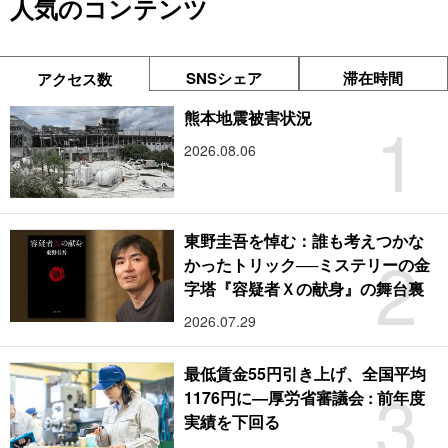
人気のコンテンツ
SNSシェア
滞在時間
アクセス数
1
熊本地震被害状況
2026.08.06
東野圭吾を悼む：誰も考えつかな
2
かったトリック──ミステリーの金
字塔『容疑者Ｘの献身』の舞台裏
2026.07.29
最低賃金55円引き上げ、全国平均
3
1176円に―厚労省審議会 : 前年度
実績を下回る