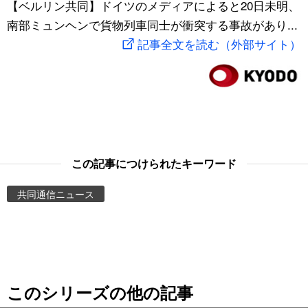
【ベルリン共同】ドイツのメディアによると20日未明、
スポーツ・東京2020
文化
動画/Live
南部ミュンヘンで貨物列車同士が衝突する事故があり...
記事全文を読む（外部サイト）
科学・技術
Books
暮らし
Cinema
スポーツ・東京2020
Topics
この記事につけられたキーワード
Images
共同通信ニュース
People
東京
このシリーズの他の記事
お知らせ