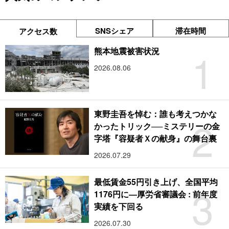
SNSシェア
滞在時間
アクセス数
1
熊本地震被害状況
2026.08.06
東野圭吾を悼む：誰も考えつかな
2
かったトリック──ミステリーの金
字塔『容疑者Ｘの献身』の舞台裏
2026.07.29
最低賃金55円引き上げ、全国平均
3
1176円に―厚労省審議会 : 前年度
実績を下回る
2026.07.30