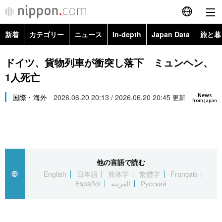
新着
カテゴリー
ニュース
In-depth
Japan Data
旅と暮
English
政治・外交
Topics
ドイツ、貨物列車が衝突し落下 ミュンヘン、
简体字
1人死亡
経済・ビジネス
Images
繁體字
カテゴリー
News
国際・海外
2026.06.20 20:13 / 2026.06.20 20:45
更新
from Japan
国際・海外
People
Français
政治・外交
ニュース
社会
東京
Español
経済・ビジネス
トップ
In-depth
文化
お知らせ
العربية
他の言語で読む
English
日本語
简体字
繁體字
Français
国際
アーカイブ
Japan Data
科学・技術
Español
العربية
Русский
Русский
社会
旅と暮らし
暮らし