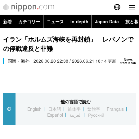
新着
カテゴリー
ニュース
In-depth
Japan Data
旅と暮
English
政治・外交
Topics
イラン「ホルムズ海峡を再封鎖」 レバノンで
简体字
の停戦違反と非難
経済・ビジネス
Images
繁體字
カテゴリー
News
国際・海外
2026.06.20 22:38 / 2026.06.21 18:14
更新
from Japan
国際・海外
People
Français
政治・外交
ニュース
社会
東京
Español
経済・ビジネス
トップ
In-depth
文化
お知らせ
العربية
他の言語で読む
English
日本語
简体字
繁體字
Français
国際
アーカイブ
Japan Data
科学・技術
Español
العربية
Русский
Русский
社会
旅と暮らし
暮らし