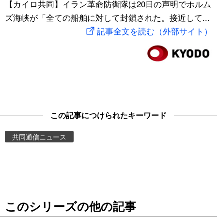
【カイロ共同】イラン革命防衛隊は20日の声明でホルム
スポーツ・東京2020
文化
動画/Live
ズ海峡が「全ての船舶に対して封鎖された。接近して...
記事全文を読む（外部サイト）
科学・技術
Books
暮らし
Cinema
スポーツ・東京2020
Topics
この記事につけられたキーワード
Images
共同通信ニュース
People
東京
このシリーズの他の記事
お知らせ