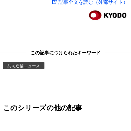
記事全文を読む（外部サイト）
スポーツ・東京2020
文化
動画/Live
科学・技術
Books
暮らし
Cinema
この記事につけられたキーワード
スポーツ・東京2020
Topics
共同通信ニュース
Images
People
このシリーズの他の記事
東京
お知らせ