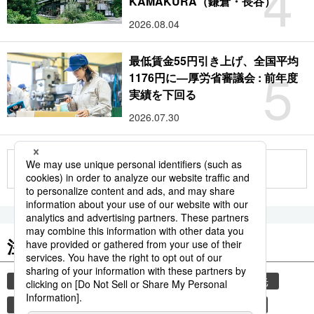
4
KAMAKURA（鎌倉・長谷）
2026.08.04
最低賃金55円引き上げ、全国平均
5
1176円に―厚労省審議会 : 前年度
実績を下回る
2026.07.30
もっと見る
注目のキーワード
共同通信ニュース
気象・災害
災害
観光
気象庁
津波
地震
熊本
熊本地震