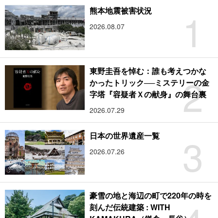
1
熊本地震被害状況
2026.08.07
東野圭吾を悼む：誰も考えつかな
2
かったトリック──ミステリーの金
字塔『容疑者Ｘの献身』の舞台裏
2026.07.29
3
日本の世界遺産一覧
2026.07.26
豪雪の地と海辺の町で220年の時を
刻んだ伝統建築 : WITH