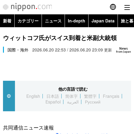
新着
カテゴリー
ニュース
In-depth
Japan Data
旅と暮
English
政治・外交
Topics
ウィットコフ氏がスイス到着と米副大統領
简体字
News
経済・ビジネス
国際・海外
2026.06.20 22:53 / 2026.06.20 23:09
Images
更新
繁體字
from Japan
カテゴリー
国際・海外
People
Français
政治・外交
ニュース
社会
東京
Español
他の言語で読む
経済・ビジネス
トップ
In-depth
文化
お知らせ
English
日本語
简体字
繁體字
Français
العربية
Español
العربية
Русский
国際
アーカイブ
Japan Data
科学・技術
Русский
社会
旅と暮らし
暮らし
共同通信ニュース速報