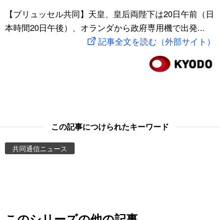
スポーツ・東京2020
【ブリュッセル共同】天皇、皇后両陛下は20日午前（日
文化
動画/Live
本時間20日午後）、オランダから政府専用機で出発...
記事全文を読む（外部サイト）
科学・技術
Books
暮らし
Cinema
スポーツ・東京2020
Topics
Images
この記事につけられたキーワード
共同通信ニュース
People
東京
お知らせ
このシリーズの他の記事