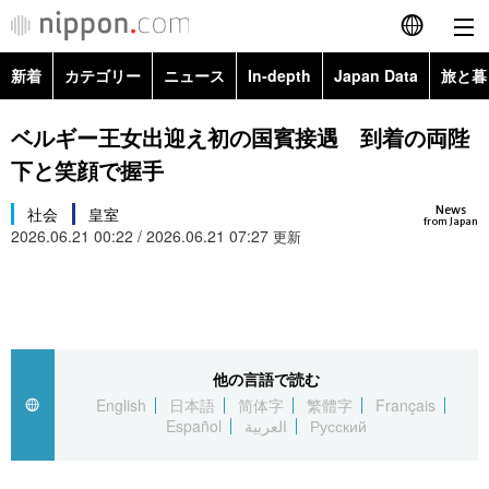
新着
カテゴリー
ニュース
In-depth
Japan Data
旅と暮
English
政治・外交
Topics
ベルギー王女出迎え初の国賓接遇 到着の両陛
简体字
下と笑顔で握手
経済・ビジネス
Images
繁體字
カテゴリー
News
社会
皇室
from Japan
2026.06.21 00:22 / 2026.06.21 07:27
国際・海外
更新
People
Français
政治・外交
ニュース
社会
東京
Español
経済・ビジネス
トップ
In-depth
文化
お知らせ
العربية
他の言語で読む
国際
アーカイブ
Japan Data
科学・技術
English
日本語
简体字
繁體字
Français
Русский
Español
العربية
Русский
社会
旅と暮らし
暮らし