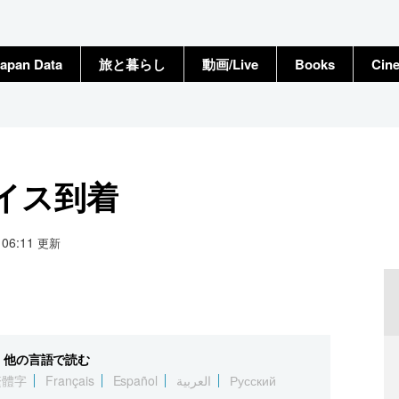
apan Data
旅と暮らし
動画/Live
Books
Cin
イス到着
1 06:11
更新
他の言語で読む
繁體字
Français
Español
العربية
Русский