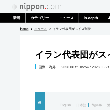
新着
カテゴリー
ニュース
In-depth
J
政治・外交
トップ
Home
ニュース
イラン代表団がスイス到着
経済・ビジネス
アーカイブ
イラン代表団がス
国際
社会
国際・海外
2026.06.21 05:54 / 2026.06.2
文化
科学・技術
暮らし
English
日本語
简体字