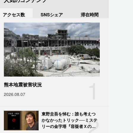
人気のコンテンツ
アクセス数
SNSシェア
滞在時間
1
熊本地震被害状況
2026.08.07
2
東野圭吾を悼む：誰も考えつ
かなかったトリック──ミステ
リーの金字塔『容疑者Ｘの献
身』の舞台裏