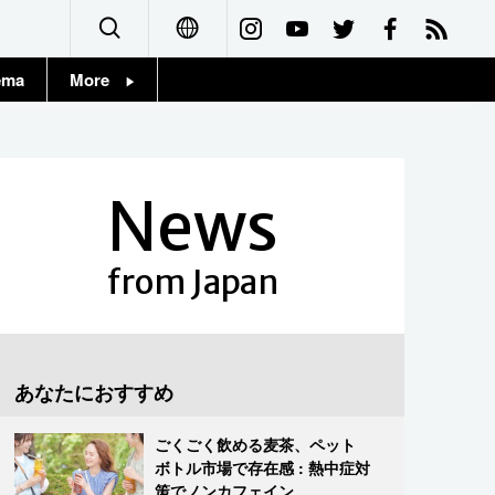
ema
More
English
Topics
简体字
Images
News
繁體字
People
Français
from Japan
東京
Español
お知らせ
العربية
あなたにおすすめ
Русский
ごくごく飲める麦茶、ペット
ボトル市場で存在感 : 熱中症対
策でノンカフェイン