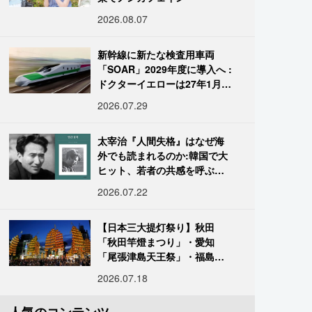
2026.08.07
新幹線に新たな検査用車両
「SOAR」2029年度に導入へ :
ドクターイエローは27年1月に
引退
2026.07.29
太宰治『人間失格』はなぜ海
外でも読まれるのか:韓国で大
ヒット、若者の共感を呼ぶ
「道化」の心理
2026.07.22
【日本三大提灯祭り】秋田
「秋田竿燈まつり」・愛知
「尾張津島天王祭」・福島
「二本松の提灯祭り」:おびた
2026.07.18
だしい灯火が夜空を照らす光
の祭典