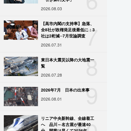
2026.08.03
7
【高市内閣の支持率】急落、
全8社が政権発足後最低に：3
社は2桁減─7月世論調査
2026.07.31
8
東日本大震災以降の大地震一
覧
2026.07.28
9
2026年7月 日本の出来事
2026.08.01
10
リニア中央新幹線、全線着工
へ 品川～名古屋が最速40
分、開業は早くて2036年