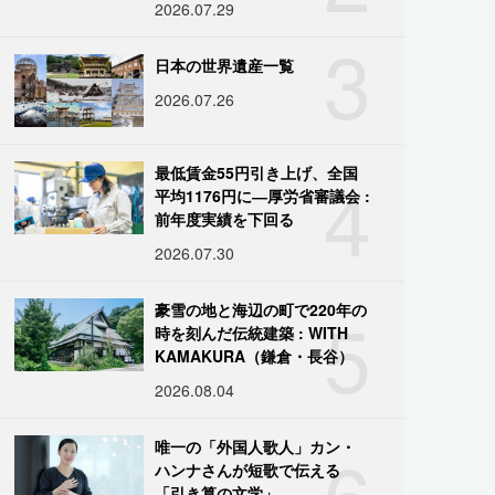
2026.07.29
3
日本の世界遺産一覧
2026.07.26
4
最低賃金55円引き上げ、全国
平均1176円に―厚労省審議会 :
前年度実績を下回る
2026.07.30
5
豪雪の地と海辺の町で220年の
時を刻んだ伝統建築 : WITH
KAMAKURA（鎌倉・長谷）
2026.08.04
6
唯一の「外国人歌人」カン・
ハンナさんが短歌で伝える
「引き算の文学」