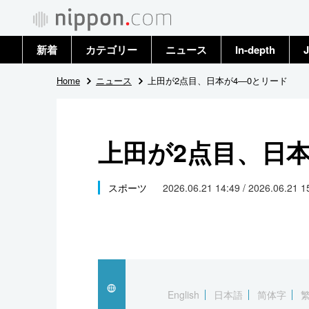
新着
カテゴリー
ニュース
In-depth
J
政治・外交
トップ
Home
ニュース
上田が2点目、日本が4―0とリード
経済・ビジネス
アーカイブ
上田が2点目、日本
国際
社会
スポーツ
2026.06.21 14:49 / 2026.06.21 
文化
科学・技術
暮らし
English
日本語
简体字