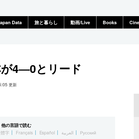
apan Data
旅と暮らし
動画/Live
Books
Cin
が4―0とリード
15:05
更新
他の言語で読む
繁體字
Français
Español
العربية
Русский