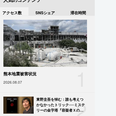
人気のコンテンツ
アクセス数
SNSシェア
滞在時間
1
熊本地震被害状況
2026.08.07
2
東野圭吾を悼む：誰も考えつ
かなかったトリック──ミステ
リーの金字塔『容疑者Ｘの献
身』の舞台裏