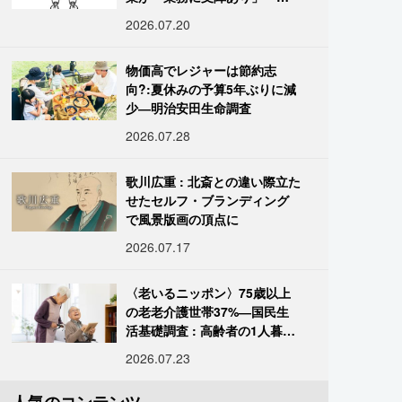
国データ
2026.07.20
物価高でレジャーは節約志
向?:夏休みの予算5年ぶりに減
少―明治安田生命調査
2026.07.28
歌川広重 : 北斎との違い際立た
せたセルフ・ブランディング
で風景版画の頂点に
2026.07.17
〈老いるニッポン〉75歳以上
の老老介護世帯37%―国民生
活基礎調査 : 高齢者の1人暮ら
し933万人超
2026.07.23