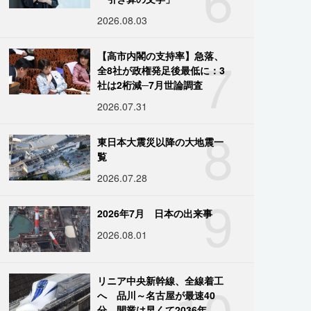
2026.08.03
7
【高市内閣の支持率】急落、
全8社が政権発足後最低に：3
社は2桁減─7月世論調査
2026.07.31
8
東日本大震災以降の大地震一
覧
2026.07.28
9
2026年7月 日本の出来事
2026.08.01
10
リニア中央新幹線、全線着工
へ 品川～名古屋が最速40
分、開業は早くて2036年