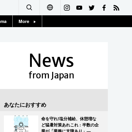
ema
More
English
Topics
简体字
Images
News
繁體字
People
Français
from Japan
東京
Español
お知らせ
العربية
あなたにおすすめ
Русский
命を守れ!塩分補給、休憩増な
ど猛暑対策あれこれ : 半数の企
業が「業務に支障あり」―帝