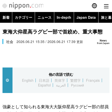
新着
カテゴリー
ニュース
In-depth
Japan Data
旅と暮
English
政治・外交
Topics
東海大仰星高ラグビー部で首絞め、重大事態
简体字
News
経済・ビジネス
社会
2026.06.21 15:35 / 2026.06.21 17:39
Images
更新
繁體字
from Japan
カテゴリー
国際・海外
People
Français
政治・外交
ニュース
社会
東京
Español
他の言語で読む
経済・ビジネス
トップ
In-depth
文化
お知らせ
English
日本語
简体字
繁體字
Français
العربية
Español
العربية
Русский
国際
アーカイブ
Japan Data
科学・技術
Русский
社会
旅と暮らし
暮らし
強豪として知られる東海大大阪仰星高ラグビー部の部員