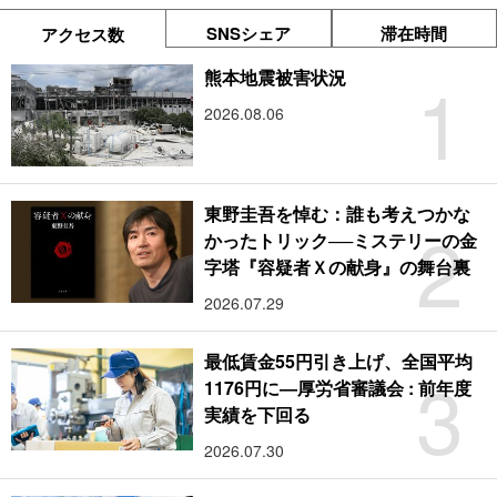
SNSシェア
滞在時間
アクセス数
1
熊本地震被害状況
2026.08.06
東野圭吾を悼む：誰も考えつかな
2
かったトリック──ミステリーの金
字塔『容疑者Ｘの献身』の舞台裏
2026.07.29
最低賃金55円引き上げ、全国平均
3
1176円に―厚労省審議会 : 前年度
実績を下回る
2026.07.30