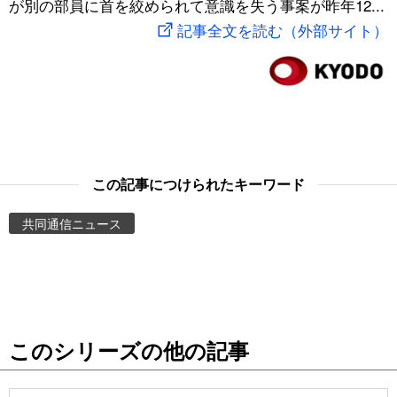
が別の部員に首を絞められて意識を失う事案が昨年12...
スポーツ・東京2020
文化
動画/Live
記事全文を読む（外部サイト）
科学・技術
Books
暮らし
Cinema
スポーツ・東京2020
Topics
この記事につけられたキーワード
共同通信ニュース
Images
People
東京
このシリーズの他の記事
お知らせ