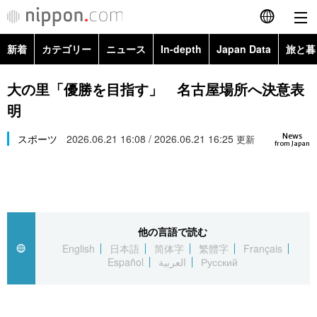
新着
カテゴリー
ニュース
In-depth
Japan Data
旅と暮
English
政治・外交
Topics
大の里「優勝を目指す」 名古屋場所へ決意表
简体字
明
経済・ビジネス
Images
繁體字
カテゴリー
News
スポーツ
2026.06.21 16:08 / 2026.06.21 16:25
更新
from Japan
国際・海外
People
Français
政治・外交
ニュース
社会
東京
Español
経済・ビジネス
トップ
In-depth
文化
お知らせ
العربية
他の言語で読む
English
日本語
简体字
繁體字
Français
国際
アーカイブ
Japan Data
科学・技術
Español
العربية
Русский
Русский
社会
旅と暮らし
暮らし