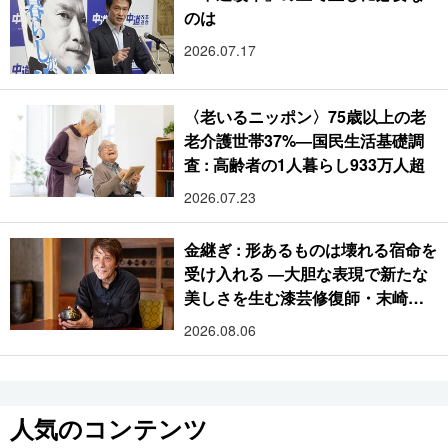
のは
2026.07.17
〈老いるニッポン〉75歳以上の老
老介護世帯37%―国民生活基礎調
査 : 高齢者の1人暮らし933万人超
2026.07.23
金継ぎ : 形あるものは壊れる宿命を
受け入れる ―大胆な表現で新たな
美しさを生む漆芸修復師・末崎広
樹
2026.08.06
人気のコンテンツ