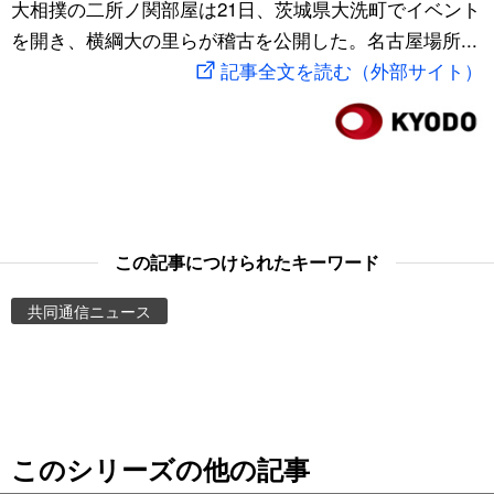
大相撲の二所ノ関部屋は21日、茨城県大洗町でイベント
スポーツ・東京2020
文化
動画/Live
を開き、横綱大の里らが稽古を公開した。名古屋場所...
記事全文を読む（外部サイト）
科学・技術
Books
暮らし
Cinema
スポーツ・東京2020
Topics
この記事につけられたキーワード
Images
共同通信ニュース
People
東京
このシリーズの他の記事
お知らせ