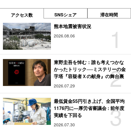
SNSシェア
滞在時間
アクセス数
1
熊本地震被害状況
2026.08.06
東野圭吾を悼む：誰も考えつかな
2
かったトリック──ミステリーの金
字塔『容疑者Ｘの献身』の舞台裏
2026.07.29
最低賃金55円引き上げ、全国平均
3
1176円に―厚労省審議会 : 前年度
実績を下回る
2026.07.30