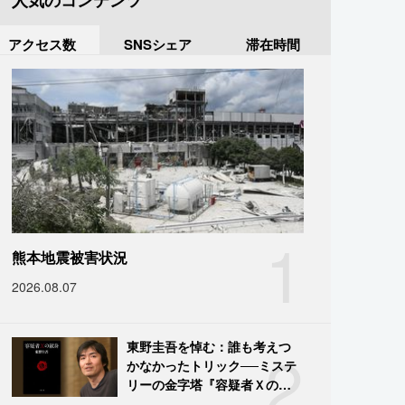
人気のコンテンツ
アクセス数
SNSシェア
滞在時間
1
熊本地震被害状況
2026.08.07
2
東野圭吾を悼む：誰も考えつ
かなかったトリック──ミステ
リーの金字塔『容疑者Ｘの献
身』の舞台裏