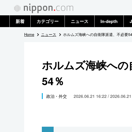
新着
カテゴリー
ニュース
In-depth
J
政治・外交
トップ
Home
ニュース
ホルムズ海峡への自衛隊派遣、不必要5
経済・ビジネス
アーカイブ
ホルムズ海峡への
国際
54％
社会
文化
政治・外交
2026.06.21 16:22 / 2026.06.2
科学・技術
暮らし