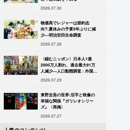
2026.07.30
物価高でレジャーは節約志
向?:夏休みの予算5年ぶりに減
少―明治安田生命調査
2026.07.28
〈縮むニッポン〉日本人1億
2000万人割れ、過去最大91万
人減少―人口動態調査 : 外国人
は400万人突破
2026.07.29
東野圭吾の世界:活字と映像の
幸福な関係『ガリレオシリー
ズ』〈再掲〉
2026.07.27