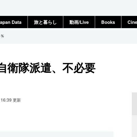
apan Data
旅と暮らし
動画/Live
Books
Cin
4％
自衛隊派遣、不必要
1 16:39
更新