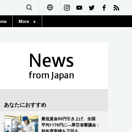
ema
More
English
Topics
简体字
Images
News
繁體字
People
Français
from Japan
東京
Español
お知らせ
العربية
あなたにおすすめ
Русский
最低賃金55円引き上げ、全国
平均1176円に―厚労省審議会 :
前年度実績を下回る