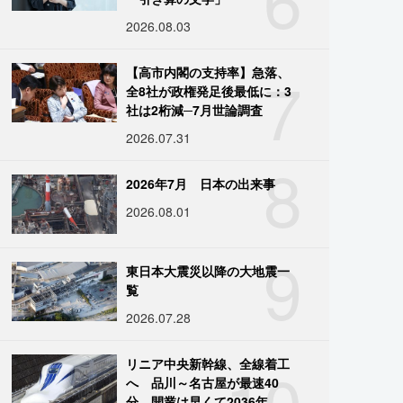
2026.08.03
7
【高市内閣の支持率】急落、
全8社が政権発足後最低に：3
社は2桁減─7月世論調査
2026.07.31
8
2026年7月 日本の出来事
2026.08.01
9
東日本大震災以降の大地震一
覧
2026.07.28
10
リニア中央新幹線、全線着工
へ 品川～名古屋が最速40
分、開業は早くて2036年