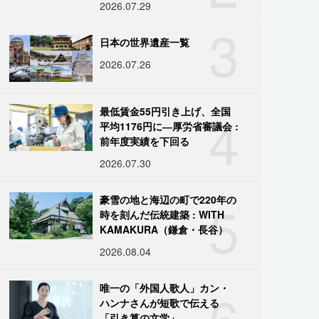
2026.07.29
3
日本の世界遺産一覧
2026.07.26
4
最低賃金55円引き上げ、全国
平均1176円に―厚労省審議会 :
前年度実績を下回る
2026.07.30
5
豪雪の地と海辺の町で220年の
時を刻んだ伝統建築 : WITH
KAMAKURA（鎌倉・長谷）
2026.08.04
6
唯一の「外国人歌人」カン・
ハンナさんが短歌で伝える
「引き算の文学」