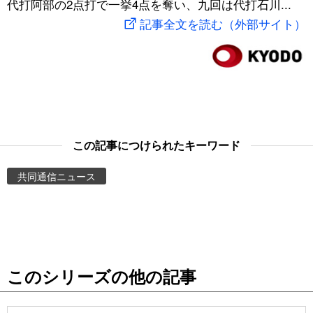
代打阿部の2点打で一挙4点を奪い、九回は代打石川...
スポーツ・東京2020
文化
動画/Live
記事全文を読む（外部サイト）
科学・技術
Books
暮らし
Cinema
スポーツ・東京2020
Topics
この記事につけられたキーワード
共同通信ニュース
Images
People
東京
このシリーズの他の記事
お知らせ