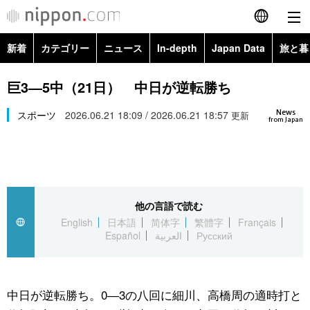
新着
カテゴリー
ニュース
In-depth
Japan Data
旅と暮
English
政治・外交
Topics
巨3―5中（21日） 中日が逆転勝ち
简体字
News
経済・ビジネス
スポーツ
2026.06.21 18:09 / 2026.06.21 18:57
Images
更新
繁體字
from Japan
カテゴリー
国際・海外
People
Français
政治・外交
ニュース
社会
東京
Español
他の言語で読む
経済・ビジネス
トップ
In-depth
文化
お知らせ
English
日本語
简体字
繁體字
Français
العربية
Español
العربية
Русский
国際
アーカイブ
Japan Data
科学・技術
Русский
社会
旅と暮らし
暮らし
中日が逆転勝ち。0―3の八回に細川、高橋周の適時打と