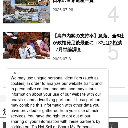
4
日本の世界遺産一覧
2026.07.26
【高市内閣の支持率】急落、全8社
5
が政権発足後最低に：3社は2桁減
─7月世論調査
2026.07.31
もっと見る
注目のキーワード
共同通信ニュース
気象・災害
災害
気象庁