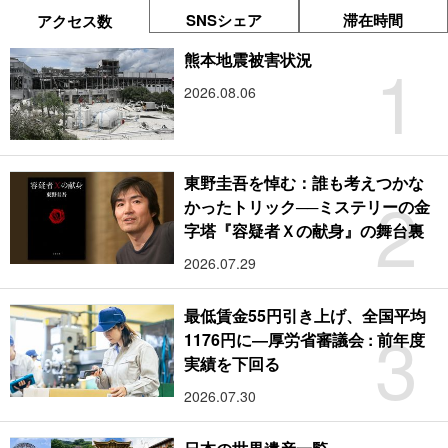
SNSシェア
滞在時間
アクセス数
1
熊本地震被害状況
2026.08.06
東野圭吾を悼む：誰も考えつかな
2
かったトリック──ミステリーの金
字塔『容疑者Ｘの献身』の舞台裏
2026.07.29
最低賃金55円引き上げ、全国平均
3
1176円に―厚労省審議会 : 前年度
実績を下回る
2026.07.30