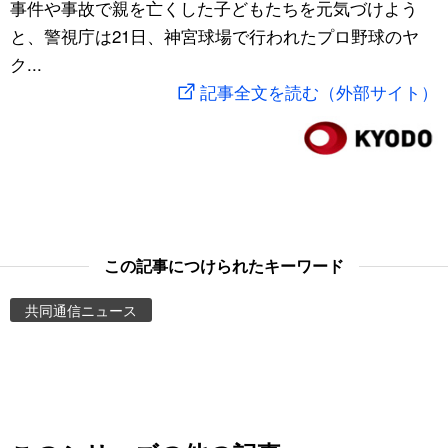
事件や事故で親を亡くした子どもたちを元気づけよう
スポーツ・東京2020
文化
動画/Live
と、警視庁は21日、神宮球場で行われたプロ野球のヤ
ク...
科学・技術
Books
記事全文を読む（外部サイト）
暮らし
Cinema
スポーツ・東京2020
Topics
Images
この記事につけられたキーワード
共同通信ニュース
People
東京
お知らせ