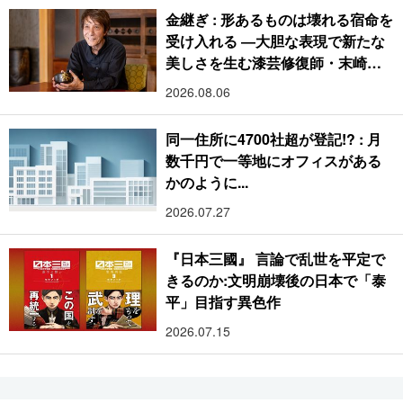
金継ぎ : 形あるものは壊れる宿命を
受け入れる ―大胆な表現で新たな
美しさを生む漆芸修復師・末崎広
樹
2026.08.06
同一住所に4700社超が登記!? : 月
数千円で一等地にオフィスがある
かのように...
2026.07.27
『日本三國』 言論で乱世を平定で
きるのか:文明崩壊後の日本で「泰
平」目指す異色作
2026.07.15