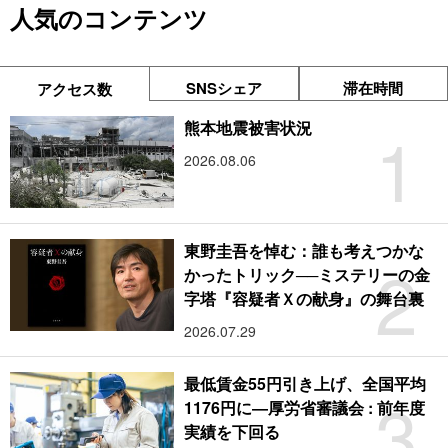
人気のコンテンツ
SNSシェア
滞在時間
アクセス数
1
熊本地震被害状況
2026.08.06
東野圭吾を悼む：誰も考えつかな
2
かったトリック──ミステリーの金
字塔『容疑者Ｘの献身』の舞台裏
2026.07.29
最低賃金55円引き上げ、全国平均
3
1176円に―厚労省審議会 : 前年度
実績を下回る