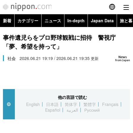
新着
カテゴリー
ニュース
In-depth
Japan Data
旅と暮
English
政治・外交
Topics
事件遺児らをプロ野球観戦に招待 警視庁
简体字
「夢、希望を持って」
経済・ビジネス
Images
繁體字
カテゴリー
News
社会
2026.06.21 19:19 / 2026.06.21 19:35
更新
from Japan
国際・海外
People
Français
政治・外交
ニュース
社会
東京
Español
経済・ビジネス
トップ
In-depth
文化
お知らせ
العربية
他の言語で読む
English
日本語
简体字
繁體字
Français
国際
アーカイブ
Japan Data
科学・技術
Español
العربية
Русский
Русский
社会
旅と暮らし
暮らし