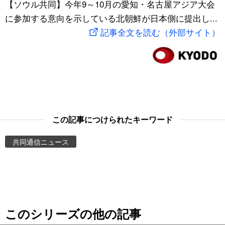
【ソウル共同】今年9～10月の愛知・名古屋アジア大会
スポーツ・東京2020
文化
動画/Live
に参加する意向を示している北朝鮮が日本側に提出し...
記事全文を読む（外部サイト）
科学・技術
Books
暮らし
Cinema
スポーツ・東京2020
Topics
この記事につけられたキーワード
Images
共同通信ニュース
People
東京
このシリーズの他の記事
お知らせ