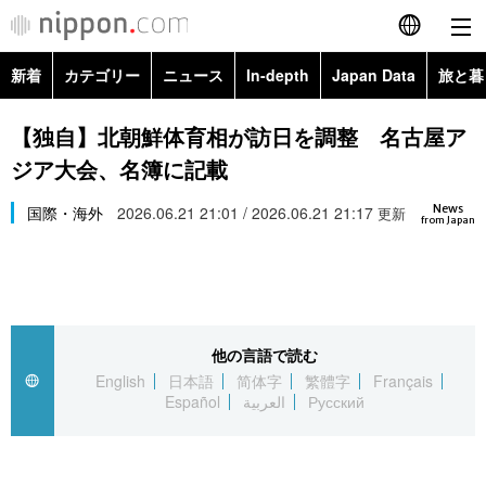
新着
カテゴリー
ニュース
In-depth
Japan Data
旅と暮
English
政治・外交
Topics
【独自】北朝鮮体育相が訪日を調整 名古屋ア
简体字
ジア大会、名簿に記載
経済・ビジネス
Images
繁體字
カテゴリー
News
国際・海外
2026.06.21 21:01 / 2026.06.21 21:17
更新
from Japan
国際・海外
People
Français
政治・外交
ニュース
社会
東京
Español
経済・ビジネス
トップ
In-depth
文化
お知らせ
العربية
他の言語で読む
English
日本語
简体字
繁體字
Français
国際
アーカイブ
Japan Data
科学・技術
Español
العربية
Русский
Русский
社会
旅と暮らし
暮らし