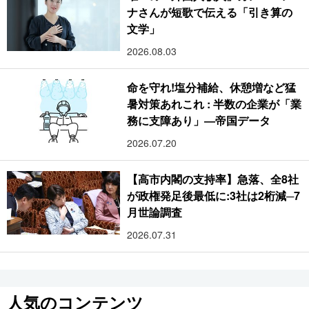
ナさんが短歌で伝える「引き算の
文学」
2026.08.03
命を守れ!塩分補給、休憩増など猛
暑対策あれこれ : 半数の企業が「業
務に支障あり」―帝国データ
2026.07.20
【高市内閣の支持率】急落、全8社
が政権発足後最低に:3社は2桁減─7
月世論調査
2026.07.31
人気のコンテンツ