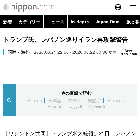
新着
カテゴリー
ニュース
In-depth
Japan Data
旅と暮
English
政治・外交
Topics
トランプ氏、レバノン巡りイラン再攻撃警告
简体字
News
経済・ビジネス
国際・海外
2026.06.21 22:56 / 2026.06.22 00:38
Images
更新
繁體字
from Japan
カテゴリー
国際・海外
People
Français
政治・外交
ニュース
社会
東京
Español
他の言語で読む
経済・ビジネス
トップ
In-depth
文化
お知らせ
English
日本語
简体字
繁體字
Français
العربية
Español
العربية
Русский
国際
アーカイブ
Japan Data
科学・技術
Русский
社会
旅と暮らし
暮らし
【ワシントン共同】トランプ米大統領は21日、レバノン