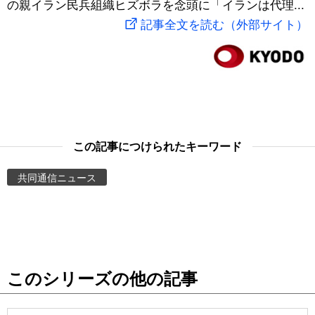
の親イラン民兵組織ヒズボラを念頭に「イランは代理...
スポーツ・東京2020
文化
動画/Live
記事全文を読む（外部サイト）
科学・技術
Books
暮らし
Cinema
スポーツ・東京2020
Topics
この記事につけられたキーワード
共同通信ニュース
Images
People
東京
このシリーズの他の記事
お知らせ