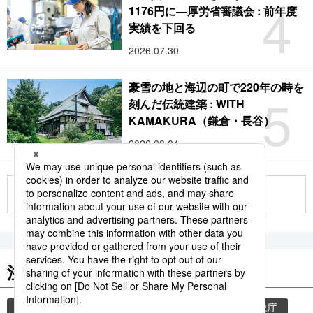
4
1176円に―厚労省審議会 : 前年度
実績を下回る
2026.07.30
豪雪の地と海辺の町で220年の時を
5
刻んだ伝統建築 : WITH
KAMAKURA（鎌倉・長谷）
2026.08.04
もっと見る
注目のキーワード
共同通信ニュース
気象・災害
災害
気象庁