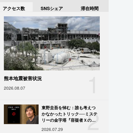
アクセス数
SNSシェア
滞在時間
1
熊本地震被害状況
2026.08.07
2
東野圭吾を悼む：誰も考えつ
かなかったトリック──ミステ
リーの金字塔『容疑者Ｘの献
身』の舞台裏
2026.07.29