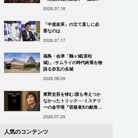
「二本松の提灯祭り」:おびた
2026.07.18
だしい灯火が夜空を照らす光
の祭典
「中道改革」の立て直しに必
要なのは
2026.07.17
福島・会津「鶴ヶ城(若松
城)」:サムライの時代終焉を物
語る赤瓦の名城
2026.08.09
東野圭吾を悼む:誰も考えつか
なかったトリック──ミステリ
ーの金字塔『容疑者Xの献身』
の舞台裏
2026.07.29
人気のコンテンツ