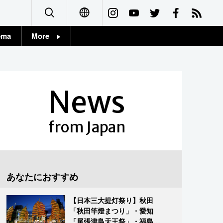
ema
More
English
Topics
简体字
Images
News
繁體字
People
Français
from Japan
東京
Español
お知らせ
العربية
あなたにおすすめ
Русский
【日本三大提灯祭り】秋田
「秋田竿燈まつり」・愛知
「尾張津島天王祭」・福島