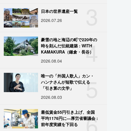
3
日本の世界遺産一覧
2026.07.26
4
豪雪の地と海辺の町で220年の
時を刻んだ伝統建築 : WITH
KAMAKURA（鎌倉・長谷）
2026.08.04
5
唯一の「外国人歌人」カン・
ハンナさんが短歌で伝える
「引き算の文学」
2026.08.03
6
最低賃金55円引き上げ、全国
平均1176円に―厚労省審議会 :
前年度実績を下回る