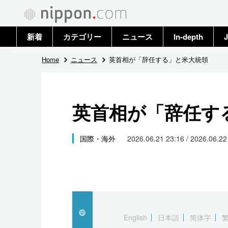
新着
カテゴリー
ニュース
In-depth
J
政治・外交
トップ
Home
ニュース
英首相が「辞任する」と米大統領
経済・ビジネス
アーカイブ
英首相が「辞任す
国際
社会
国際・海外
2026.06.21 23:16 / 2026.06.2
文化
科学・技術
暮らし
English
日本語
简体字