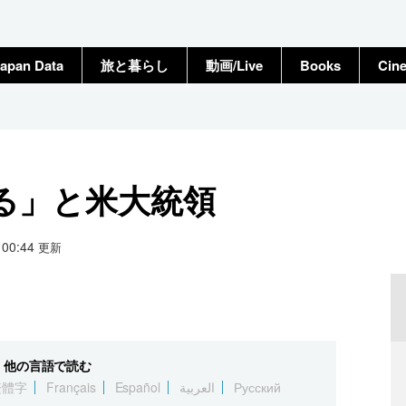
apan Data
旅と暮らし
動画/Live
Books
Cin
る」と米大統領
2 00:44
更新
他の言語で読む
繁體字
Français
Español
العربية
Русский