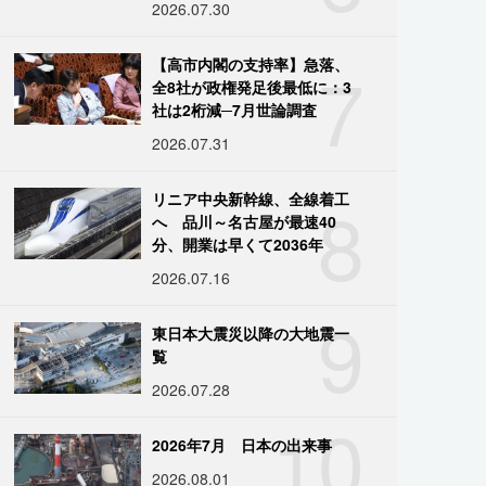
2026.07.30
7
【高市内閣の支持率】急落、
全8社が政権発足後最低に：3
社は2桁減─7月世論調査
2026.07.31
8
リニア中央新幹線、全線着工
へ 品川～名古屋が最速40
分、開業は早くて2036年
2026.07.16
9
東日本大震災以降の大地震一
覧
2026.07.28
10
2026年7月 日本の出来事
2026.08.01