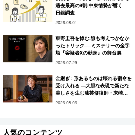
過去最高の9割:中東情勢が響く―
日銀調査
2026.08.01
東野圭吾を悼む:誰も考えつかなか
ったトリック──ミステリーの金字
塔『容疑者Xの献身』の舞台裏
2026.07.29
金継ぎ : 形あるものは壊れる宿命を
受け入れる ―大胆な表現で新たな
美しさを生む漆芸修復師・末崎広
樹
2026.08.06
人気のコンテンツ