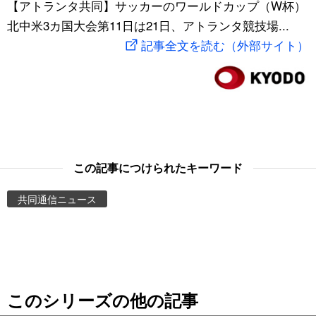
【アトランタ共同】サッカーのワールドカップ（W杯）
スポーツ・東京2020
文化
動画/Live
北中米3カ国大会第11日は21日、アトランタ競技場...
記事全文を読む（外部サイト）
科学・技術
Books
暮らし
Cinema
スポーツ・東京2020
Topics
この記事につけられたキーワード
Images
共同通信ニュース
People
東京
このシリーズの他の記事
お知らせ