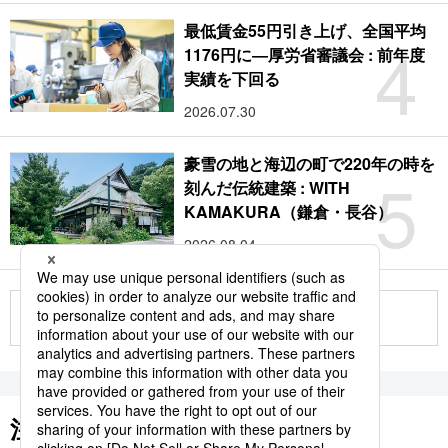
最低賃金55円引き上げ、全国平均
4
1176円に―厚労省審議会 : 前年度
実績を下回る
2026.07.30
豪雪の地と海辺の町で220年の時を
5
刻んだ伝統建築 : WITH
KAMAKURA（鎌倉・長谷）
2026.08.04
もっと見る
注目のキーワード