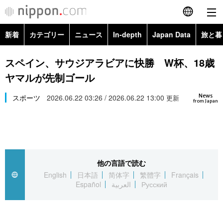
新着
カテゴリー
ニュース
In-depth
Japan Data
旅と暮
English
政治・外交
Topics
スペイン、サウジアラビアに快勝 W杯、18歳
简体字
ヤマルが先制ゴール
経済・ビジネス
Images
繁體字
カテゴリー
News
スポーツ
2026.06.22 03:26 / 2026.06.22 13:00
更新
from Japan
国際・海外
People
Français
政治・外交
ニュース
社会
東京
Español
経済・ビジネス
トップ
In-depth
文化
お知らせ
العربية
他の言語で読む
English
日本語
简体字
繁體字
Français
国際
アーカイブ
Japan Data
科学・技術
Español
العربية
Русский
Русский
社会
旅と暮らし
暮らし