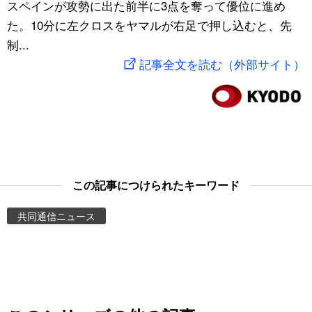
スペインが攻勢に出た前半に3点を奪って優位に進め
スポーツ・東京2020
文化
動画/Live
た。10分に左クロスをヤマルが右足で押し込むと、先
制...
科学・技術
Books
記事全文を読む（外部サイト）
暮らし
Cinema
スポーツ・東京2020
Topics
Images
この記事につけられたキーワード
共同通信ニュース
People
東京
お知らせ