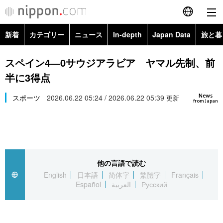
新着
カテゴリー
ニュース
In-depth
Japan Data
旅と暮
English
政治・外交
Topics
スペイン4―0サウジアラビア ヤマル先制、前
简体字
半に3得点
経済・ビジネス
Images
繁體字
カテゴリー
News
スポーツ
2026.06.22 05:24 / 2026.06.22 05:39
更新
from Japan
国際・海外
People
Français
政治・外交
ニュース
社会
東京
Español
経済・ビジネス
トップ
In-depth
文化
お知らせ
العربية
他の言語で読む
English
日本語
简体字
繁體字
Français
国際
アーカイブ
Japan Data
科学・技術
Español
العربية
Русский
Русский
社会
旅と暮らし
暮らし