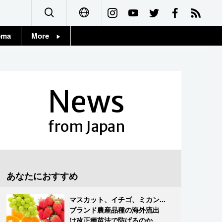
ema
More
English
Topics
简体字
Images
News
繁體字
People
Français
from Japan
東京
Español
お知らせ
العربية
あなたにおすすめ
Русский
マスカット、イチゴ、ミカン...
ブランド農産品種の海外流出
は改正種苗法で防げるのか