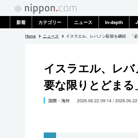
新着
カテゴリー
ニュース
In-depth
J
政治・外交
トップ
Home
ニュース
イスラエル、レバノン駐留を継続 「必
経済・ビジネス
アーカイブ
イスラエル、レバ
国際
要な限りとどまる
社会
文化
国際・海外
2026.06.22 09:14 / 2026.06.2
科学・技術
暮らし