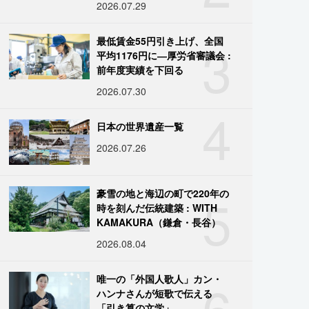
2026.07.29
3
最低賃金55円引き上げ、全国
平均1176円に―厚労省審議会 :
前年度実績を下回る
2026.07.30
4
日本の世界遺産一覧
2026.07.26
5
豪雪の地と海辺の町で220年の
時を刻んだ伝統建築 : WITH
KAMAKURA（鎌倉・長谷）
2026.08.04
6
唯一の「外国人歌人」カン・
ハンナさんが短歌で伝える
「引き算の文学」