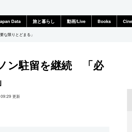
apan Data
旅と暮らし
動画/Live
Books
Cin
要な限りとどまる」
ノン駐留を継続 「必
」
2 09:29
更新