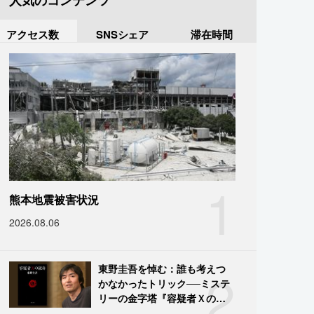
人気のコンテンツ
アクセス数
SNSシェア
滞在時間
1
熊本地震被害状況
2026.08.06
2
東野圭吾を悼む：誰も考えつ
かなかったトリック──ミステ
リーの金字塔『容疑者Ｘの献
身』の舞台裏