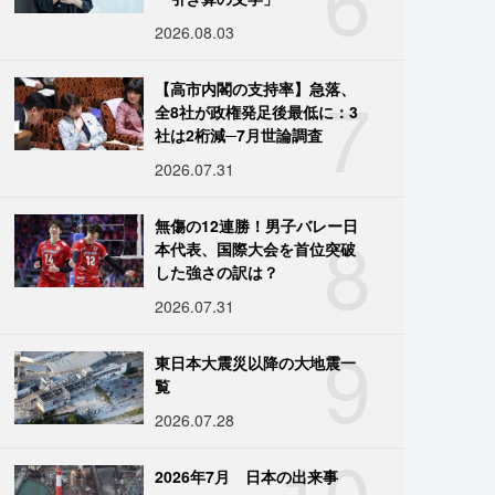
2026.08.03
7
【高市内閣の支持率】急落、
全8社が政権発足後最低に：3
社は2桁減─7月世論調査
2026.07.31
8
無傷の12連勝！男子バレー日
本代表、国際大会を首位突破
した強さの訳は？
2026.07.31
9
東日本大震災以降の大地震一
覧
2026.07.28
10
2026年7月 日本の出来事