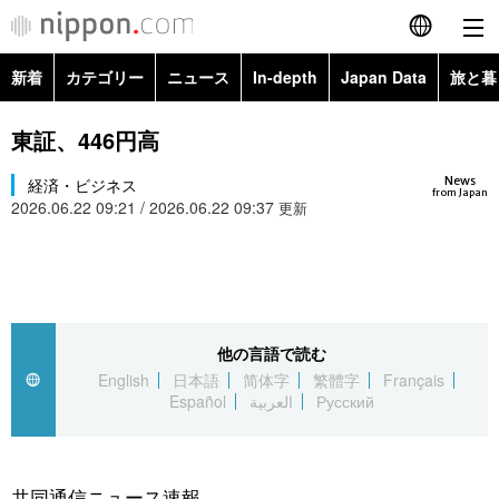
新着
カテゴリー
ニュース
In-depth
Japan Data
旅と暮
English
政治・外交
Topics
東証、446円高
简体字
News
経済・ビジネス
経済・ビジネス
Images
繁體字
from Japan
2026.06.22 09:21 / 2026.06.22 09:37
更新
カテゴリー
国際・海外
People
Français
政治・外交
ニュース
社会
東京
Español
経済・ビジネス
トップ
In-depth
他の言語で読む
文化
お知らせ
العربية
English
日本語
简体字
繁體字
Français
Español
العربية
Русский
国際
アーカイブ
Japan Data
科学・技術
Русский
社会
旅と暮らし
暮らし
共同通信ニュース速報