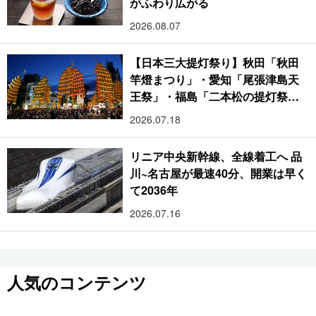
がふわり広がる
2026.08.07
【日本三大提灯祭り】秋田「秋田
竿燈まつり」・愛知「尾張津島天
王祭」・福島「二本松の提灯祭
り」:おびただしい灯火が夜空を照
2026.07.18
らす光の祭典
リニア中央新幹線、全線着工へ 品
川~名古屋が最速40分、開業は早く
て2036年
2026.07.16
人気のコンテンツ