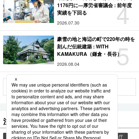
4
1176円に―厚労省審議会 : 前年度
実績を下回る
2026.07.30
豪雪の地と海辺の町で220年の時を
5
刻んだ伝統建築 : WITH
KAMAKURA（鎌倉・長谷）
2026.08.04
もっと見る
注目のキーワード
共同通信ニュース
気象・災害
災害
気象庁