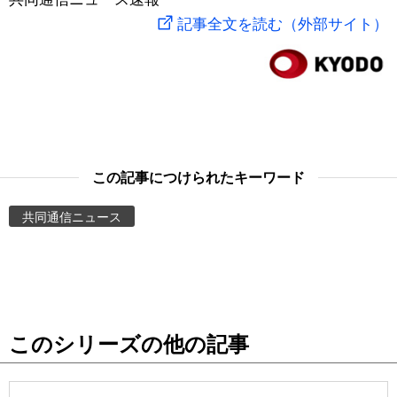
記事全文を読む（外部サイト）
スポーツ・東京2020
文化
動画/Live
科学・技術
Books
暮らし
Cinema
この記事につけられたキーワード
スポーツ・東京2020
Topics
共同通信ニュース
Images
People
東京
このシリーズの他の記事
お知らせ