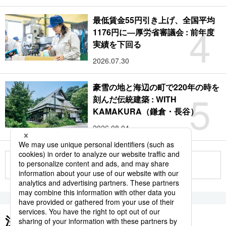
最低賃金55円引き上げ、全国平均
4
1176円に―厚労省審議会 : 前年度
実績を下回る
2026.07.30
豪雪の地と海辺の町で220年の時を
5
刻んだ伝統建築 : WITH
KAMAKURA（鎌倉・長谷）
2026.08.04
もっと見る
注目のキーワード