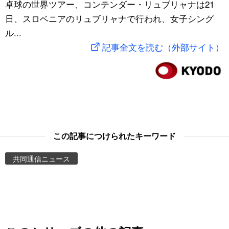
卓球の世界ツアー、コンテンダー・リュブリャナは21
スポーツ・東京2020
文化
動画/Live
日、スロベニアのリュブリャナで行われ、女子シング
ル...
科学・技術
Books
記事全文を読む（外部サイト）
暮らし
Cinema
スポーツ・東京2020
Topics
Images
この記事につけられたキーワード
共同通信ニュース
People
東京
お知らせ