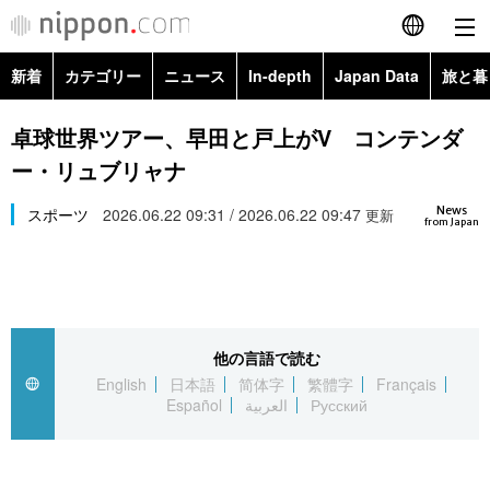
新着
カテゴリー
ニュース
In-depth
Japan Data
旅と暮
English
政治・外交
Topics
卓球世界ツアー、早田と戸上がV コンテンダ
简体字
ー・リュブリャナ
経済・ビジネス
Images
繁體字
カテゴリー
News
スポーツ
2026.06.22 09:31 / 2026.06.22 09:47
更新
from Japan
国際・海外
People
Français
政治・外交
ニュース
社会
東京
Español
経済・ビジネス
トップ
In-depth
文化
お知らせ
العربية
他の言語で読む
English
日本語
简体字
繁體字
Français
国際
アーカイブ
Japan Data
科学・技術
Español
العربية
Русский
Русский
社会
旅と暮らし
暮らし