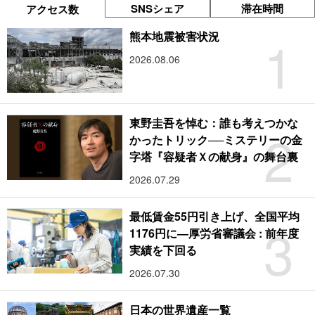
SNSシェア
滞在時間
アクセス数
1
熊本地震被害状況
2026.08.06
東野圭吾を悼む：誰も考えつかな
2
かったトリック──ミステリーの金
字塔『容疑者Ｘの献身』の舞台裏
2026.07.29
最低賃金55円引き上げ、全国平均
3
1176円に―厚労省審議会 : 前年度
実績を下回る
2026.07.30
日本の世界遺産一覧