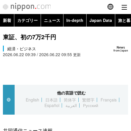
新着
カテゴリー
ニュース
In-depth
Japan Data
旅と暮
English
政治・外交
Topics
東証、初の7万2千円
简体字
News
経済・ビジネス
経済・ビジネス
Images
繁體字
from Japan
2026.06.22 09:39 / 2026.06.22 09:55
更新
カテゴリー
国際・海外
People
Français
政治・外交
ニュース
社会
東京
Español
経済・ビジネス
トップ
In-depth
他の言語で読む
文化
お知らせ
العربية
English
日本語
简体字
繁體字
Français
Español
العربية
Русский
国際
アーカイブ
Japan Data
科学・技術
Русский
社会
旅と暮らし
暮らし
共同通信ニュース速報