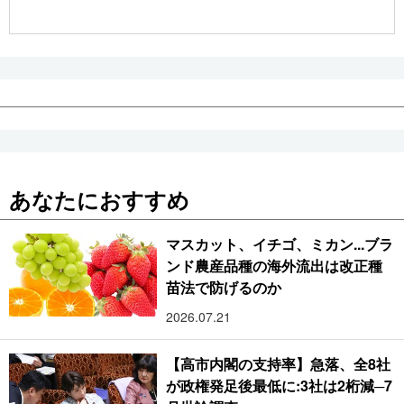
公式SNS
あなたにおすすめ
マスカット、イチゴ、ミカン...ブラ
ンド農産品種の海外流出は改正種
苗法で防げるのか
2026.07.21
【高市内閣の支持率】急落、全8社
が政権発足後最低に:3社は2桁減─7