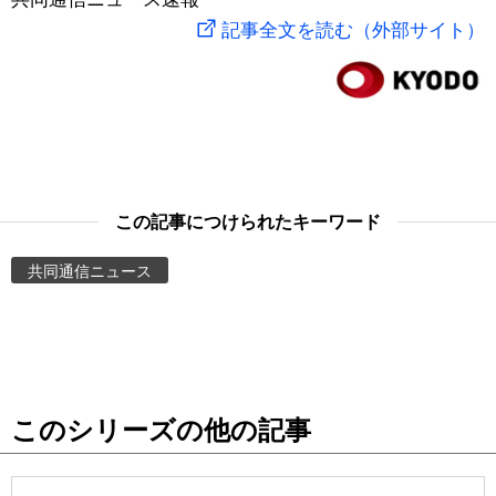
記事全文を読む（外部サイト）
スポーツ・東京2020
文化
動画/Live
科学・技術
Books
暮らし
Cinema
この記事につけられたキーワード
スポーツ・東京2020
Topics
共同通信ニュース
Images
People
東京
このシリーズの他の記事
お知らせ