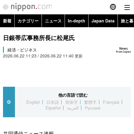
新着
カテゴリー
ニュース
In-depth
Japan Data
旅と暮
English
政治・外交
Topics
日銀帯広事務所長に松尾氏
简体字
News
経済・ビジネス
経済・ビジネス
Images
繁體字
from Japan
2026.06.22 11:23 / 2026.06.22 11:40
更新
カテゴリー
国際・海外
People
Français
政治・外交
ニュース
社会
東京
Español
経済・ビジネス
トップ
In-depth
他の言語で読む
文化
お知らせ
العربية
English
日本語
简体字
繁體字
Français
Español
العربية
Русский
国際
アーカイブ
Japan Data
科学・技術
Русский
社会
旅と暮らし
暮らし
共同通信ニュース速報