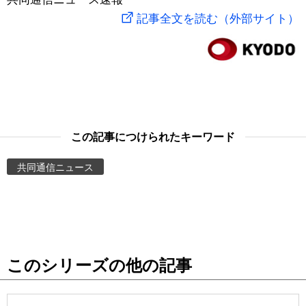
記事全文を読む（外部サイト）
スポーツ・東京2020
文化
動画/Live
科学・技術
Books
暮らし
Cinema
この記事につけられたキーワード
スポーツ・東京2020
Topics
共同通信ニュース
Images
People
東京
このシリーズの他の記事
お知らせ