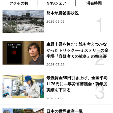
SNSシェア
滞在時間
アクセス数
1
熊本地震被害状況
2026.08.06
東野圭吾を悼む：誰も考えつかな
2
かったトリック──ミステリーの金
字塔『容疑者Ｘの献身』の舞台裏
2026.07.29
最低賃金55円引き上げ、全国平均
3
1176円に―厚労省審議会 : 前年度
実績を下回る
2026.07.30
日本の世界遺産一覧