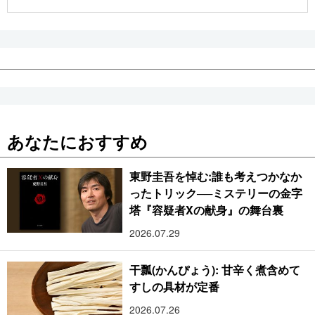
公式SNS
あなたにおすすめ
東野圭吾を悼む:誰も考えつかなか
ったトリック──ミステリーの金字
塔『容疑者Xの献身』の舞台裏
2026.07.29
干瓢(かんぴょう): 甘辛く煮含めて
すしの具材が定番
2026.07.26