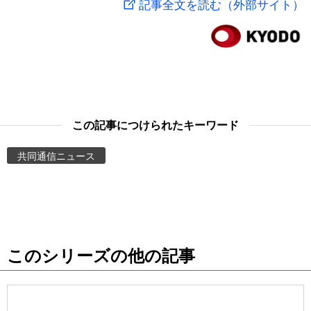
記事全文を読む（外部サイト）
スポーツ・東京2020
文化
動画/Live
科学・技術
Books
暮らし
Cinema
この記事につけられたキーワード
スポーツ・東京2020
Topics
共同通信ニュース
Images
People
このシリーズの他の記事
東京
お知らせ