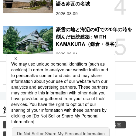
4
語る赤瓦の名城
2026.08.09
豪雪の地と海辺の町で220年の時を
5
刻んだ伝統建築 : WITH
KAMAKURA（鎌倉・長谷）
2026.08.04
もっと見る
注目のキーワード
共同通信ニュース
時事通信ニュース
気象・災害
災害
避難所
自然災害
観光
旅