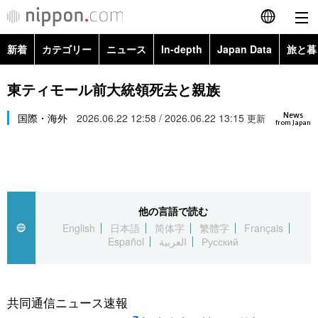
新着
カテゴリー
ニュース
In-depth
Japan Data
旅と暮
English
政治・外交
Topics
東ティモール前大統領死去と親族
简体字
News
経済・ビジネス
国際・海外
2026.06.22 12:58 / 2026.06.22 13:15
Images
更新
繁體字
from Japan
カテゴリー
国際・海外
People
Français
政治・外交
ニュース
社会
東京
Español
他の言語で読む
経済・ビジネス
トップ
In-depth
文化
お知らせ
English
日本語
简体字
繁體字
Français
العربية
Español
العربية
Русский
国際
アーカイブ
Japan Data
科学・技術
Русский
社会
旅と暮らし
暮らし
共同通信ニュース速報