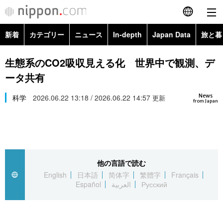
新着
カテゴリー
ニュース
In-depth
Japan Data
旅と暮
English
政治・外交
Topics
生態系のCO2吸収見える化 世界中で観測、デ
简体字
ータ共有
経済・ビジネス
Images
繁體字
カテゴリー
News
科学
2026.06.22 13:18 / 2026.06.22 14:57
更新
from Japan
国際・海外
People
Français
政治・外交
ニュース
社会
東京
Español
経済・ビジネス
トップ
In-depth
文化
お知らせ
العربية
他の言語で読む
English
日本語
简体字
繁體字
Français
国際
アーカイブ
Japan Data
科学・技術
Español
العربية
Русский
Русский
社会
旅と暮らし
暮らし