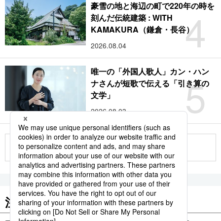
豪雪の地と海辺の町で220年の時を
4
刻んだ伝統建築 : WITH
KAMAKURA（鎌倉・長谷）
2026.08.04
唯一の「外国人歌人」カン・ハン
5
ナさんが短歌で伝える「引き算の
文学」
2026.08.03
もっと見る
注目のキーワード