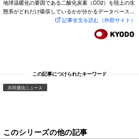
地球温暖化の要因である二酸化炭素（CO2）を陸上の生
スポーツ・東京2020
文化
動画/Live
態系がどれだけ吸収しているかが分かるデータベース...
記事全文を読む（外部サイト）
科学・技術
Books
暮らし
Cinema
スポーツ・東京2020
Topics
この記事につけられたキーワード
Images
共同通信ニュース
People
東京
このシリーズの他の記事
お知らせ