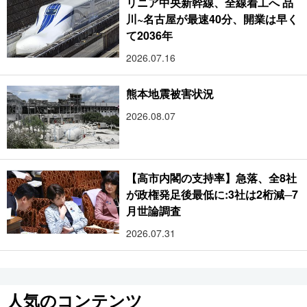
リニア中央新幹線、全線着工へ 品
川~名古屋が最速40分、開業は早く
て2036年
2026.07.16
熊本地震被害状況
2026.08.07
【高市内閣の支持率】急落、全8社
が政権発足後最低に:3社は2桁減─7
月世論調査
2026.07.31
人気のコンテンツ