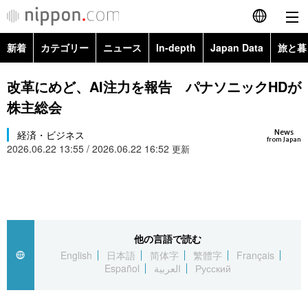
新着
カテゴリー
ニュース
In-depth
Japan Data
旅と暮
English
政治・外交
Topics
改革にめど、AI注力を報告 パナソニックHDが
简体字
株主総会
経済・ビジネス
Images
繁體字
カテゴリー
News
経済・ビジネス
from Japan
2026.06.22 13:55 / 2026.06.22 16:52
国際・海外
更新
People
Français
政治・外交
ニュース
社会
東京
Español
経済・ビジネス
トップ
In-depth
文化
お知らせ
العربية
他の言語で読む
国際
アーカイブ
Japan Data
科学・技術
English
日本語
简体字
繁體字
Français
Русский
Español
العربية
Русский
社会
旅と暮らし
暮らし