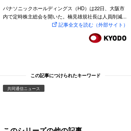
スポーツ・東京2020
パナソニックホールディングス（HD）は22日、大阪市
文化
動画/Live
内で定時株主総会を開いた。楠見雄規社長は人員削減...
記事全文を読む（外部サイト）
科学・技術
Books
暮らし
Cinema
スポーツ・東京2020
Topics
Images
この記事につけられたキーワード
共同通信ニュース
People
東京
お知らせ
このシリーズの他の記事