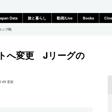
apan Data
旅と暮らし
動画/Live
Books
Cin
カップ戦
トへ変更 Jリーグの
15:49
更新