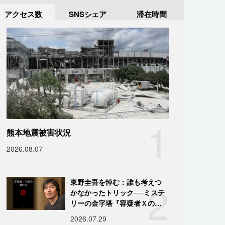
アクセス数
SNSシェア
滞在時間
1
熊本地震被害状況
2026.08.07
2
東野圭吾を悼む：誰も考えつ
かなかったトリック──ミステ
リーの金字塔『容疑者Ｘの献
身』の舞台裏
2026.07.29