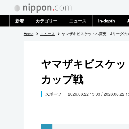
新着
カテゴリー
ニュース
In-depth
J
政治・外交
トップ
Home
ニュース
ヤマザキビスケットへ変更 Jリーグの
経済・ビジネス
アーカイブ
ヤマザキビスケッ
国際
カップ戦
社会
文化
スポーツ
2026.06.22 15:33 / 2026.06.22 
科学・技術
暮らし