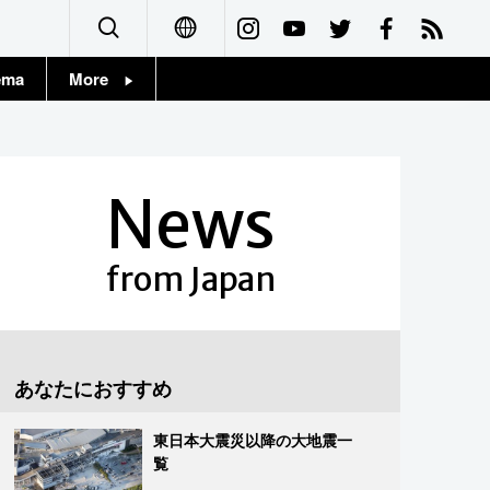
ema
More
English
Topics
简体字
Images
News
繁體字
People
Français
from Japan
東京
Español
お知らせ
العربية
あなたにおすすめ
Русский
東日本大震災以降の大地震一
覧