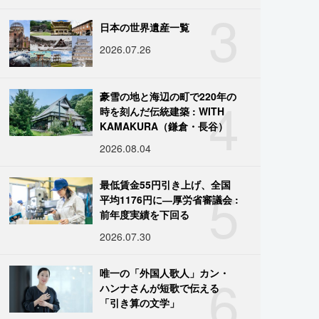
3
日本の世界遺産一覧
2026.07.26
4
豪雪の地と海辺の町で220年の
時を刻んだ伝統建築 : WITH
KAMAKURA（鎌倉・長谷）
2026.08.04
5
最低賃金55円引き上げ、全国
平均1176円に―厚労省審議会 :
前年度実績を下回る
2026.07.30
6
唯一の「外国人歌人」カン・
ハンナさんが短歌で伝える
「引き算の文学」