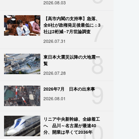
2026.08.03
7
【高市内閣の支持率】急落、
全8社が政権発足後最低に：3
社は2桁減─7月世論調査
2026.07.31
8
東日本大震災以降の大地震一
覧
2026.07.28
9
2026年7月 日本の出来事
2026.08.01
10
リニア中央新幹線、全線着工
へ 品川～名古屋が最速40
分、開業は早くて2036年