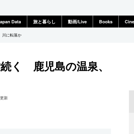
apan Data
旅と暮らし
動画/Live
Books
Cin
、川に転落か
索続く 鹿児島の温泉、
更新