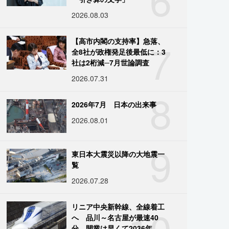
2026.08.03
7
【高市内閣の支持率】急落、
全8社が政権発足後最低に：3
社は2桁減─7月世論調査
2026.07.31
8
2026年7月 日本の出来事
2026.08.01
9
東日本大震災以降の大地震一
覧
2026.07.28
10
リニア中央新幹線、全線着工
へ 品川～名古屋が最速40
分、開業は早くて2036年