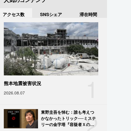
人気のコンテンツ
アクセス数
SNSシェア
滞在時間
1
熊本地震被害状況
2026.08.07
2
東野圭吾を悼む：誰も考えつ
かなかったトリック──ミステ
リーの金字塔『容疑者Ｘの献
身』の舞台裏