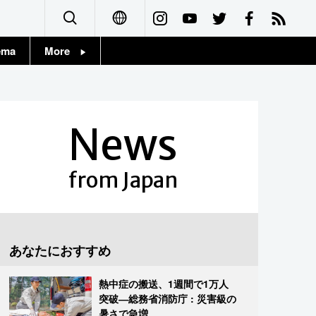
ema
More
English
Topics
简体字
Images
News
繁體字
People
Français
from Japan
東京
Español
お知らせ
العربية
あなたにおすすめ
Русский
熱中症の搬送、1週間で1万人
突破―総務省消防庁 : 災害級の
暑さで急増