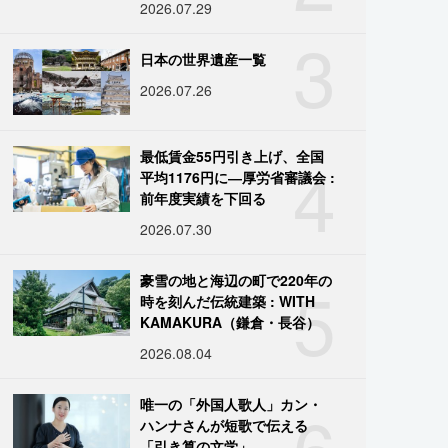
2026.07.29
3
日本の世界遺産一覧
2026.07.26
4
最低賃金55円引き上げ、全国
平均1176円に―厚労省審議会 :
前年度実績を下回る
2026.07.30
5
豪雪の地と海辺の町で220年の
時を刻んだ伝統建築 : WITH
KAMAKURA（鎌倉・長谷）
2026.08.04
6
唯一の「外国人歌人」カン・
ハンナさんが短歌で伝える
「引き算の文学」