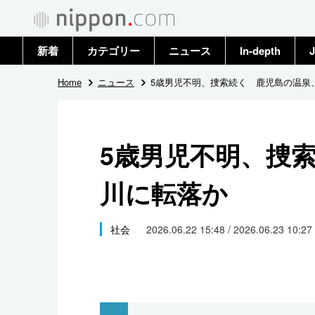
新着
カテゴリー
ニュース
In-depth
J
政治・外交
トップ
Home
ニュース
5歳男児不明、捜索続く 鹿児島の温泉
経済・ビジネス
アーカイブ
5歳男児不明、捜
国際
川に転落か
社会
文化
社会
2026.06.22 15:48 / 2026.06.23 10:27
科学・技術
暮らし