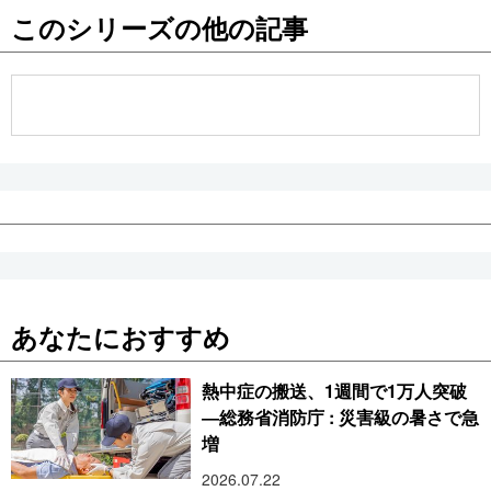
このシリーズの他の記事
公式SNS
あなたにおすすめ
熱中症の搬送、1週間で1万人突破
―総務省消防庁 : 災害級の暑さで急
増
2026.07.22