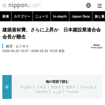
新着
カテゴリー
ニュース
In-depth
Japan Data
旅と暮
English
政治・外交
Topics
建築資材費、さらに上昇か 日本建設業連合会
简体字
会長が懸念
経済・ビジネス
Images
繁體字
カテゴリー
News
経済・ビジネス
from Japan
2026.06.22 16:07 / 2026.06.22 16:25
国際・海外
更新
People
Français
政治・外交
ニュース
社会
東京
Español
経済・ビジネス
トップ
In-depth
文化
お知らせ
العربية
他の言語で読む
国際
アーカイブ
Japan Data
科学・技術
English
日本語
简体字
繁體字
Français
Русский
Español
العربية
Русский
社会
旅と暮らし
暮らし