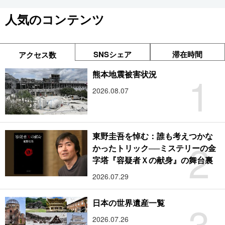
人気のコンテンツ
SNSシェア
滞在時間
アクセス数
1
熊本地震被害状況
2026.08.07
東野圭吾を悼む：誰も考えつかな
2
かったトリック──ミステリーの金
字塔『容疑者Ｘの献身』の舞台裏
2026.07.29
3
日本の世界遺産一覧
2026.07.26