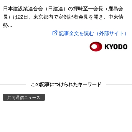
スポーツ・東京2020
日本建設業連合会（日建連）の押味至一会長（鹿島会
文化
動画/Live
長）は22日、東京都内で定例記者会見を開き、中東情
勢...
科学・技術
Books
記事全文を読む（外部サイト）
暮らし
Cinema
スポーツ・東京2020
Topics
Images
この記事につけられたキーワード
People
共同通信ニュース
東京
お知らせ