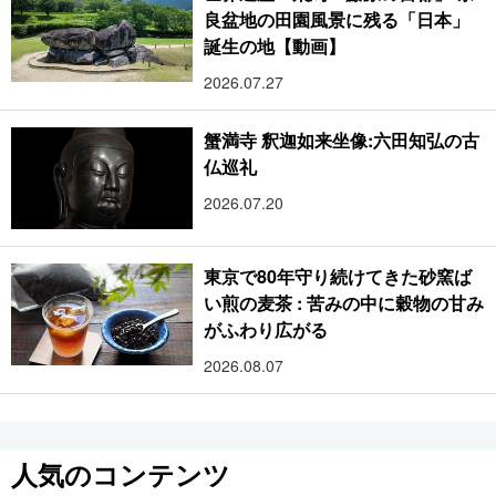
良盆地の田園風景に残る「日本」
誕生の地【動画】
2026.07.27
蟹満寺 釈迦如来坐像:六田知弘の古
仏巡礼
2026.07.20
東京で80年守り続けてきた砂窯ば
い煎の麦茶 : 苦みの中に穀物の甘み
がふわり広がる
2026.08.07
人気のコンテンツ