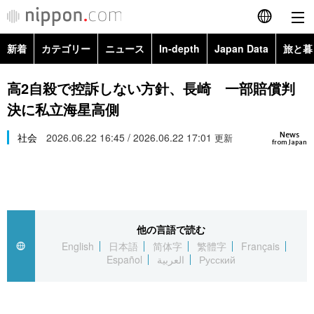
新着
カテゴリー
ニュース
In-depth
Japan Data
旅と暮
English
政治・外交
Topics
高2自殺で控訴しない方針、長崎 一部賠償判
简体字
決に私立海星高側
経済・ビジネス
Images
繁體字
カテゴリー
News
社会
2026.06.22 16:45 / 2026.06.22 17:01
更新
from Japan
国際・海外
People
Français
政治・外交
ニュース
社会
東京
Español
経済・ビジネス
トップ
In-depth
文化
お知らせ
العربية
他の言語で読む
English
日本語
简体字
繁體字
Français
国際
アーカイブ
Japan Data
科学・技術
Español
العربية
Русский
Русский
社会
旅と暮らし
暮らし