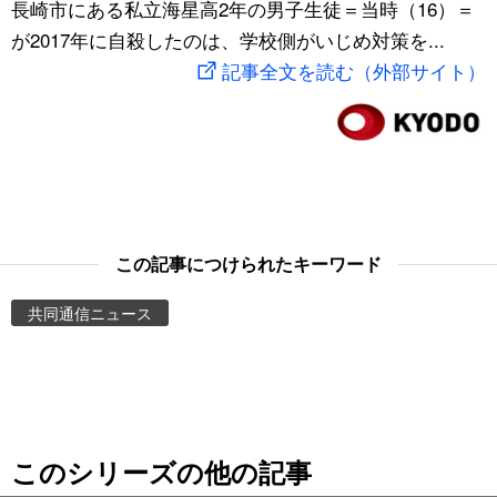
長崎市にある私立海星高2年の男子生徒＝当時（16）＝
スポーツ・東京2020
文化
動画/Live
が2017年に自殺したのは、学校側がいじめ対策を...
記事全文を読む（外部サイト）
科学・技術
Books
暮らし
Cinema
スポーツ・東京2020
Topics
この記事につけられたキーワード
Images
共同通信ニュース
People
東京
このシリーズの他の記事
お知らせ