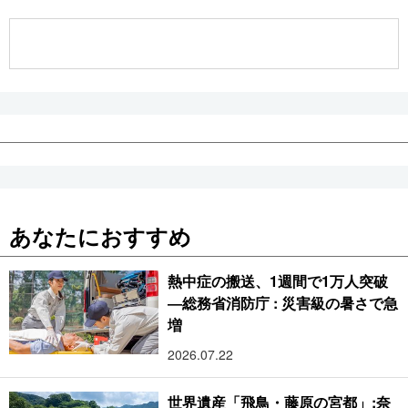
公式SNS
あなたにおすすめ
熱中症の搬送、1週間で1万人突破
―総務省消防庁 : 災害級の暑さで急
増
2026.07.22
世界遺産「飛鳥・藤原の宮都」:奈