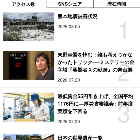
SNSシェア
滞在時間
アクセス数
1
熊本地震被害状況
2026.08.05
東野圭吾を悼む：誰も考えつかな
2
かったトリック──ミステリーの金
字塔『容疑者Ｘの献身』の舞台裏
2026.07.29
最低賃金55円引き上げ、全国平均
3
1176円に―厚労省審議会 : 前年度
実績を下回る
2026.07.30
日本の世界遺産一覧