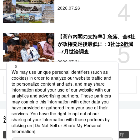
4
2026.07.26
【高市内閣の支持率】急落、全8社
5
が政権発足後最低に：3社は2桁減
─7月世論調査
2026.07.31
もっと見る
注目のキーワード
共同通信ニュース
気象・災害
災害
気象庁