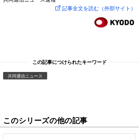
記事全文を読む（外部サイト）
スポーツ・東京2020
文化
動画/Live
科学・技術
Books
暮らし
Cinema
この記事につけられたキーワード
スポーツ・東京2020
Topics
共同通信ニュース
Images
People
東京
このシリーズの他の記事
お知らせ