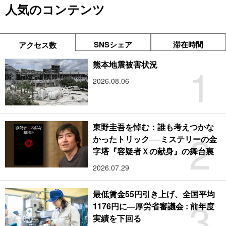
人気のコンテンツ
SNSシェア
滞在時間
アクセス数
1
熊本地震被害状況
2026.08.06
東野圭吾を悼む：誰も考えつかな
2
かったトリック──ミステリーの金
字塔『容疑者Ｘの献身』の舞台裏
2026.07.29
最低賃金55円引き上げ、全国平均
3
1176円に―厚労省審議会 : 前年度
実績を下回る