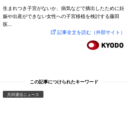
スポーツ・東京2020
生まれつき子宮がないか、病気などで摘出したために妊
文化
動画/Live
娠や出産ができない女性への子宮移植を検討する藤田
医...
科学・技術
Books
記事全文を読む（外部サイト）
暮らし
Cinema
スポーツ・東京2020
Topics
Images
この記事につけられたキーワード
People
共同通信ニュース
東京
お知らせ