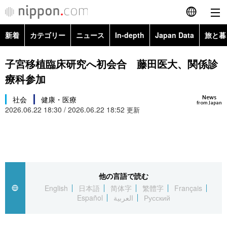
新着
カテゴリー
ニュース
In-depth
Japan Data
旅と暮
English
政治・外交
Topics
子宮移植臨床研究へ初会合 藤田医大、関係診
简体字
療科参加
経済・ビジネス
Images
繁體字
カテゴリー
News
社会
健康・医療
from Japan
2026.06.22 18:30 / 2026.06.22 18:52
国際・海外
更新
People
Français
政治・外交
ニュース
社会
東京
Español
経済・ビジネス
トップ
In-depth
文化
お知らせ
العربية
他の言語で読む
国際
アーカイブ
Japan Data
科学・技術
English
日本語
简体字
繁體字
Français
Русский
Español
العربية
Русский
社会
旅と暮らし
暮らし