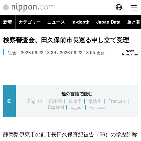
新着
カテゴリー
ニュース
In-depth
Japan Data
旅と暮
English
政治・外交
Topics
検察審査会、田久保前市長巡る申し立て受理
简体字
News
経済・ビジネス
社会
2026.06.22 18:39 / 2026.06.22 18:55
Images
更新
繁體字
from Japan
カテゴリー
国際・海外
People
Français
政治・外交
ニュース
社会
東京
Español
他の言語で読む
経済・ビジネス
トップ
In-depth
文化
お知らせ
English
日本語
简体字
繁體字
Français
العربية
Español
العربية
Русский
国際
アーカイブ
Japan Data
科学・技術
Русский
社会
旅と暮らし
暮らし
静岡県伊東市の前市長田久保真紀被告（56）の学歴詐称