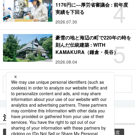
4
1176円に―厚労省審議会 : 前年度
実績を下回る
2026.07.30
豪雪の地と海辺の町で220年の時を
5
刻んだ伝統建築 : WITH
KAMAKURA（鎌倉・長谷）
2026.08.04
もっと見る
注目のキーワード
共同通信ニュース
気象・災害
気象庁
地震