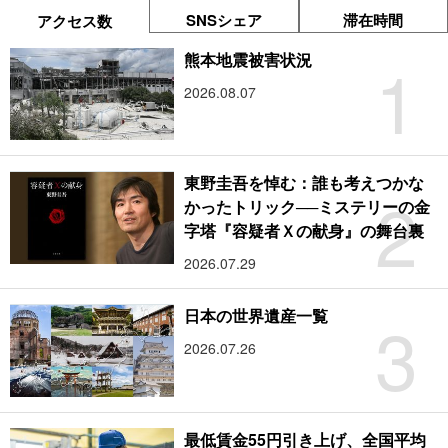
SNSシェア
滞在時間
アクセス数
1
熊本地震被害状況
2026.08.07
東野圭吾を悼む：誰も考えつかな
2
かったトリック──ミステリーの金
字塔『容疑者Ｘの献身』の舞台裏
2026.07.29
3
日本の世界遺産一覧
2026.07.26
最低賃金55円引き上げ、全国平均