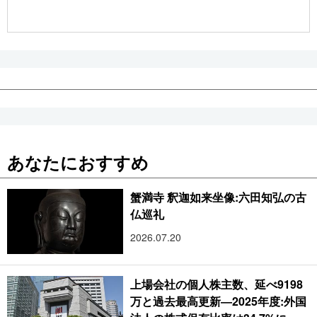
公式SNS
あなたにおすすめ
蟹満寺 釈迦如来坐像:六田知弘の古
仏巡礼
2026.07.20
上場会社の個人株主数、延べ9198
万と過去最高更新―2025年度:外国