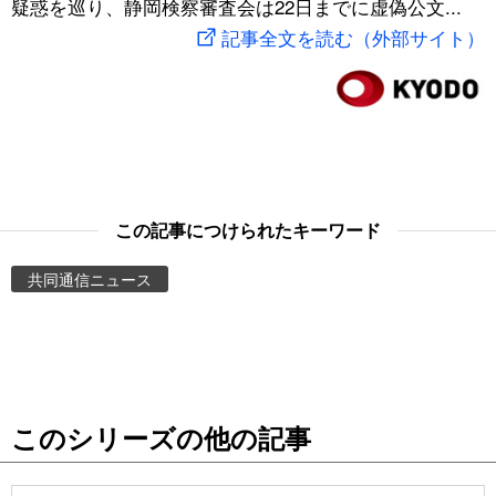
疑惑を巡り、静岡検察審査会は22日までに虚偽公文...
スポーツ・東京2020
文化
動画/Live
記事全文を読む（外部サイト）
科学・技術
Books
暮らし
Cinema
スポーツ・東京2020
Topics
この記事につけられたキーワード
共同通信ニュース
Images
People
東京
このシリーズの他の記事
お知らせ