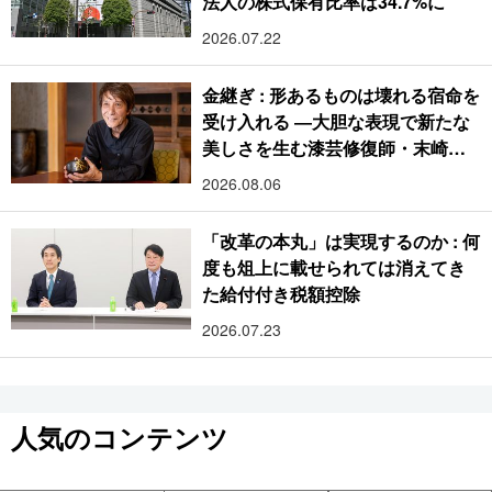
法人の株式保有比率は34.7%に
2026.07.22
金継ぎ : 形あるものは壊れる宿命を
受け入れる ―大胆な表現で新たな
美しさを生む漆芸修復師・末崎広
樹
2026.08.06
「改革の本丸」は実現するのか : 何
度も俎上に載せられては消えてき
た給付付き税額控除
2026.07.23
人気のコンテンツ