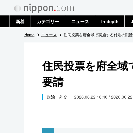
新着
カテゴリー
ニュース
In-depth
J
政治・外交
トップ
Home
ニュース
住民投票を府全域で実施する付則の削除
経済・ビジネス
アーカイブ
住民投票を府全域
国際
要請
社会
文化
政治・外交
2026.06.22 18:40 / 2026.06.2
科学・技術
暮らし