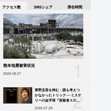
アクセス数
SNSシェア
滞在時間
1
熊本地震被害状況
2026.08.07
2
東野圭吾を悼む：誰も考えつ
かなかったトリック──ミステ
リーの金字塔『容疑者Ｘの献
身』の舞台裏
2026.07.29