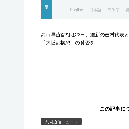
スポーツ・東京2020
English
日本語
简体字
高市早苗首相は22日、維新の吉村代表
「大阪都構想」の賛否を...
この記事に
共同通信ニュース