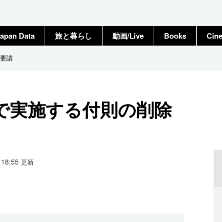
apan Data
旅と暮らし
動画/Live
Books
Cin
要請
で実施する付則の削除
2 18:55
更新