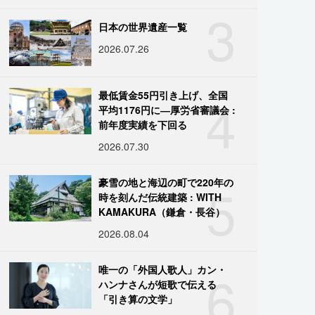
3
日本の世界遺産一覧
2026.07.26
4
最低賃金55円引き上げ、全国
平均1176円に―厚労省審議会 :
前年度実績を下回る
2026.07.30
5
豪雪の地と海辺の町で220年の
時を刻んだ伝統建築 : WITH
KAMAKURA（鎌倉・長谷）
2026.08.04
6
唯一の「外国人歌人」カン・
ハンナさんが短歌で伝える
「引き算の文学」