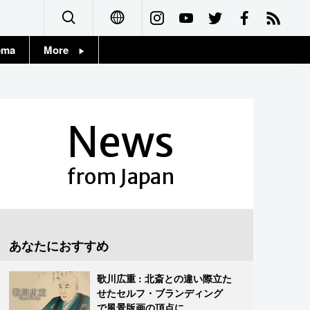
ema
More
English
Topics
简体字
Images
News
繁體字
People
Français
from Japan
東京
Español
お知らせ
العربية
あなたにおすすめ
Русский
歌川広重 : 北斎との違い際立た
せたセルフ・ブランディング
で風景版画の頂点に