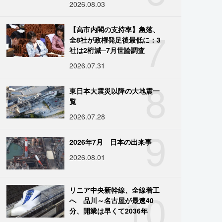
2026.08.03
7
【高市内閣の支持率】急落、
全8社が政権発足後最低に：3
社は2桁減─7月世論調査
2026.07.31
8
東日本大震災以降の大地震一
覧
2026.07.28
9
2026年7月 日本の出来事
2026.08.01
10
リニア中央新幹線、全線着工
へ 品川～名古屋が最速40
分、開業は早くて2036年