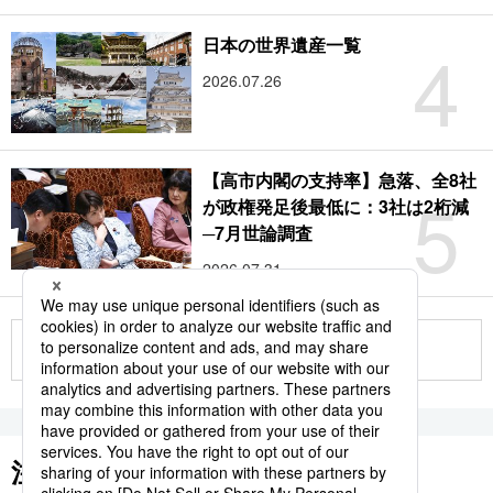
4
日本の世界遺産一覧
2026.07.26
【高市内閣の支持率】急落、全8社
5
が政権発足後最低に：3社は2桁減
─7月世論調査
2026.07.31
もっと見る
注目のキーワード