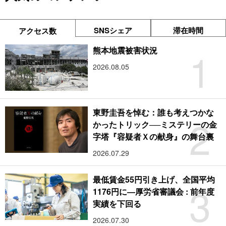
SNSシェア
滞在時間
アクセス数
1
熊本地震被害状況
2026.08.05
東野圭吾を悼む：誰も考えつかな
2
かったトリック──ミステリーの金
字塔『容疑者Ｘの献身』の舞台裏
2026.07.29
最低賃金55円引き上げ、全国平均
3
1176円に―厚労省審議会 : 前年度
実績を下回る
2026.07.30