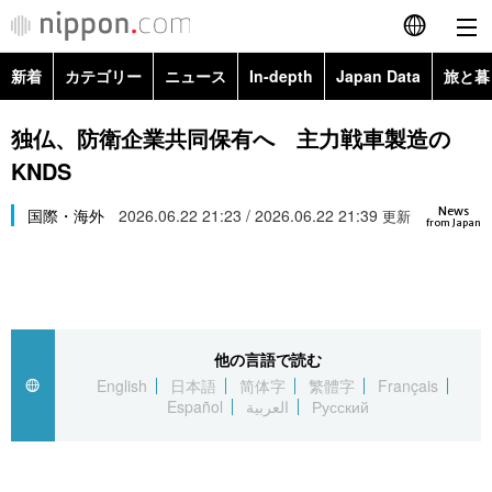
新着
カテゴリー
ニュース
In-depth
Japan Data
旅と暮
English
政治・外交
Topics
独仏、防衛企業共同保有へ 主力戦車製造の
简体字
KNDS
経済・ビジネス
Images
繁體字
カテゴリー
News
国際・海外
2026.06.22 21:23 / 2026.06.22 21:39
更新
from Japan
国際・海外
People
Français
政治・外交
ニュース
社会
東京
Español
経済・ビジネス
トップ
In-depth
文化
お知らせ
العربية
他の言語で読む
English
日本語
简体字
繁體字
Français
国際
アーカイブ
Japan Data
科学・技術
Español
العربية
Русский
Русский
社会
旅と暮らし
暮らし