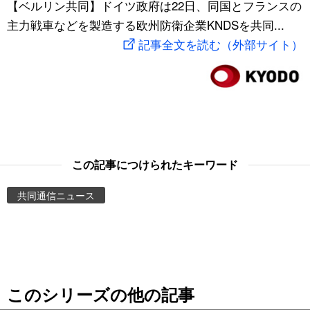
【ベルリン共同】ドイツ政府は22日、同国とフランスの
スポーツ・東京2020
文化
動画/Live
主力戦車などを製造する欧州防衛企業KNDSを共同...
記事全文を読む（外部サイト）
科学・技術
Books
暮らし
Cinema
スポーツ・東京2020
Topics
この記事につけられたキーワード
Images
共同通信ニュース
People
東京
このシリーズの他の記事
お知らせ