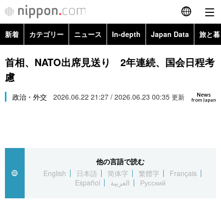
新着
カテゴリー
ニュース
In-depth
Japan Data
旅と暮
English
政治・外交
Topics
首相、NATO出席見送り 2年連続、国会日程考
简体字
慮
経済・ビジネス
Images
繁體字
カテゴリー
News
政治・外交
2026.06.22 21:27 / 2026.06.23 00:35
更新
from Japan
国際・海外
People
Français
政治・外交
ニュース
社会
東京
Español
経済・ビジネス
トップ
In-depth
文化
お知らせ
العربية
他の言語で読む
English
日本語
简体字
繁體字
Français
国際
アーカイブ
Japan Data
科学・技術
Español
العربية
Русский
Русский
社会
旅と暮らし
暮らし