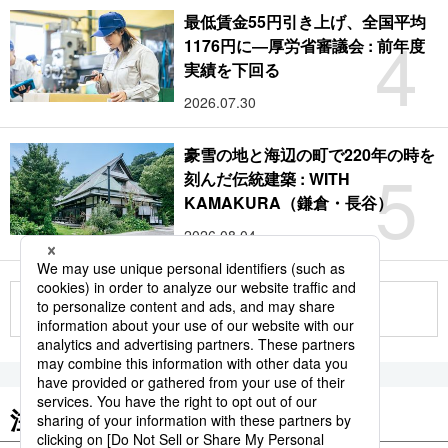
最低賃金55円引き上げ、全国平均
4
1176円に―厚労省審議会 : 前年度
実績を下回る
2026.07.30
豪雪の地と海辺の町で220年の時を
5
刻んだ伝統建築 : WITH
KAMAKURA（鎌倉・長谷）
2026.08.04
もっと見る
注目のキーワード