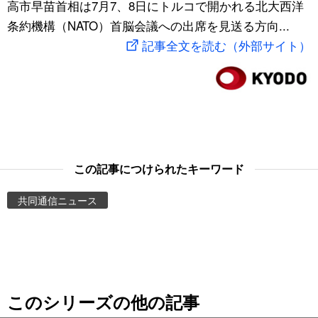
高市早苗首相は7月7、8日にトルコで開かれる北大西洋
スポーツ・東京2020
文化
動画/Live
条約機構（NATO）首脳会議への出席を見送る方向...
記事全文を読む（外部サイト）
科学・技術
Books
暮らし
Cinema
スポーツ・東京2020
Topics
この記事につけられたキーワード
Images
共同通信ニュース
People
東京
このシリーズの他の記事
お知らせ