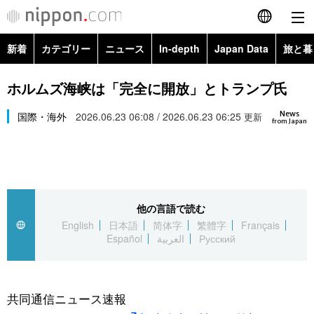
新着
カテゴリー
ニュース
In-depth
Japan Data
旅と暮
English
政治・外交
Topics
ホルムズ海峡は「完全に開放」とトランプ氏
简体字
News
経済・ビジネス
国際・海外
2026.06.23 06:08 / 2026.06.23 06:25
Images
更新
繁體字
from Japan
カテゴリー
国際・海外
People
Français
政治・外交
ニュース
社会
東京
Español
他の言語で読む
経済・ビジネス
トップ
In-depth
文化
お知らせ
English
日本語
简体字
繁體字
Français
العربية
Español
العربية
Русский
国際
アーカイブ
Japan Data
科学・技術
Русский
社会
旅と暮らし
暮らし
共同通信ニュース速報