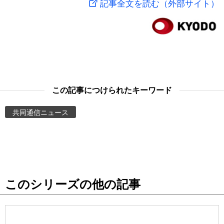
記事全文を読む（外部サイト）
スポーツ・東京2020
文化
動画/Live
科学・技術
Books
暮らし
Cinema
この記事につけられたキーワード
スポーツ・東京2020
Topics
共同通信ニュース
Images
People
このシリーズの他の記事
東京
お知らせ