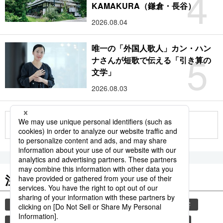
4
KAMAKURA（鎌倉・長谷）
2026.08.04
唯一の「外国人歌人」カン・ハン
5
ナさんが短歌で伝える「引き算の
文学」
2026.08.03
もっと見る
注目のキーワード
共同通信ニュース
気象・災害
観光
災害
旅
時事通信ニュース
世界遺産
気象庁