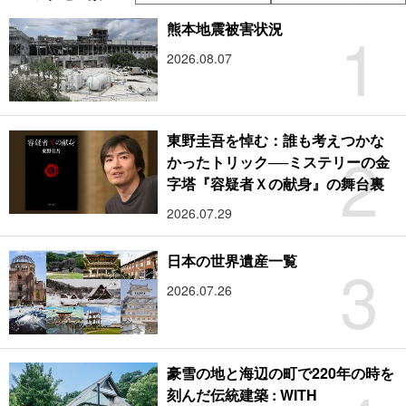
1
熊本地震被害状況
2026.08.07
東野圭吾を悼む：誰も考えつかな
2
かったトリック──ミステリーの金
字塔『容疑者Ｘの献身』の舞台裏
2026.07.29
3
日本の世界遺産一覧
2026.07.26
豪雪の地と海辺の町で220年の時を
刻んだ伝統建築 : WITH