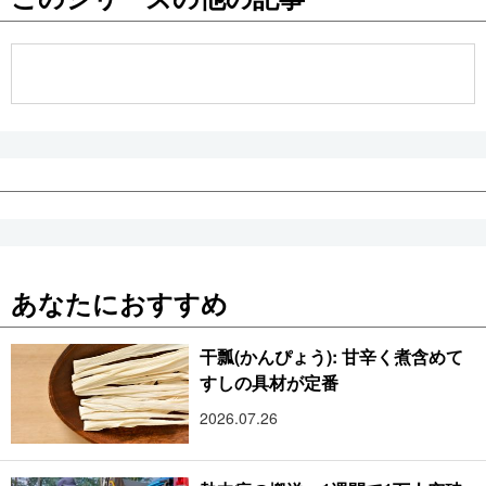
公式SNS
あなたにおすすめ
干瓢(かんぴょう): 甘辛く煮含めて
すしの具材が定番
2026.07.26