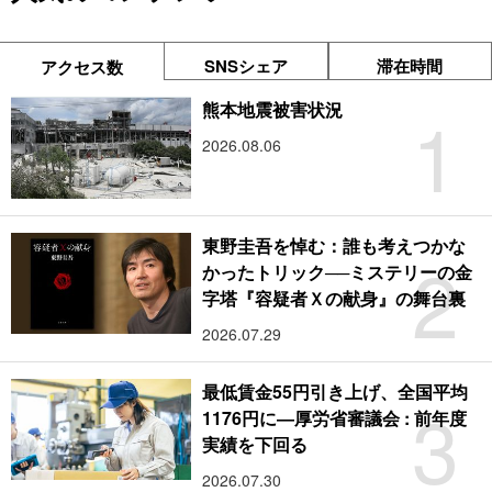
SNSシェア
滞在時間
アクセス数
1
熊本地震被害状況
2026.08.06
東野圭吾を悼む：誰も考えつかな
2
かったトリック──ミステリーの金
字塔『容疑者Ｘの献身』の舞台裏
2026.07.29
最低賃金55円引き上げ、全国平均
3
1176円に―厚労省審議会 : 前年度
実績を下回る
2026.07.30