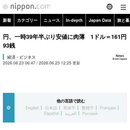
新着
カテゴリー
ニュース
In-depth
Japan Data
旅と暮
English
政治・外交
Topics
円、一時39年半ぶり安値に肉薄 1ドル＝161円
简体字
93銭
経済・ビジネス
Images
繁體字
カテゴリー
News
経済・ビジネス
from Japan
2026.06.23 06:47 / 2026.06.23 12:25
国際・海外
更新
People
Français
政治・外交
ニュース
社会
東京
Español
経済・ビジネス
トップ
In-depth
文化
お知らせ
العربية
他の言語で読む
国際
アーカイブ
Japan Data
科学・技術
English
日本語
简体字
繁體字
Français
Русский
Español
العربية
Русский
社会
旅と暮らし
暮らし