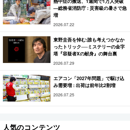
熱中症の搬送、1週間で1万人突破
―総務省消防庁 : 災害級の暑さで急
増
2026.07.22
東野圭吾を悼む:誰も考えつかなか
ったトリック──ミステリーの金字
塔『容疑者Xの献身』の舞台裏
2026.07.29
エアコン「2027年問題」で駆け込
み需要増 : 出荷は前年比2割増
2026.07.25
人気のコンテンツ