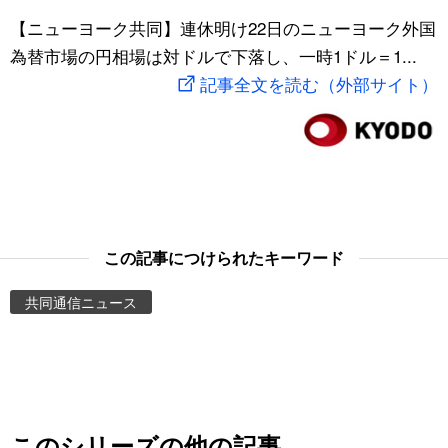
スポーツ・東京2020
【ニューヨーク共同】連休明け22日のニューヨーク外国
文化
動画/Live
為替市場の円相場は対ドルで下落し、一時1ドル＝1...
記事全文を読む（外部サイト）
科学・技術
Books
暮らし
Cinema
スポーツ・東京2020
Topics
Images
この記事につけられたキーワード
共同通信ニュース
People
東京
お知らせ
このシリーズの他の記事