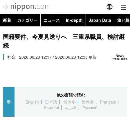
新着
カテゴリー
ニュース
In-depth
Japan Data
旅と暮
English
政治・外交
Topics
国籍要件、今夏見送りへ 三重県職員、検討継
简体字
続
経済・ビジネス
Images
繁體字
カテゴリー
News
社会
2026.06.23 12:17 / 2026.06.23 12:35
更新
from Japan
国際・海外
People
Français
政治・外交
ニュース
社会
東京
Español
経済・ビジネス
トップ
In-depth
文化
お知らせ
العربية
他の言語で読む
English
日本語
简体字
繁體字
Français
国際
アーカイブ
Japan Data
科学・技術
Español
العربية
Русский
Русский
社会
旅と暮らし
暮らし