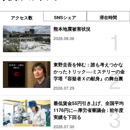
SNSシェア
滞在時間
アクセス数
1
熊本地震被害状況
2026.08.06
東野圭吾を悼む：誰も考えつかな
2
かったトリック──ミステリーの金
字塔『容疑者Ｘの献身』の舞台裏
2026.07.29
最低賃金55円引き上げ、全国平均
3
1176円に―厚労省審議会 : 前年度
実績を下回る
2026.07.30