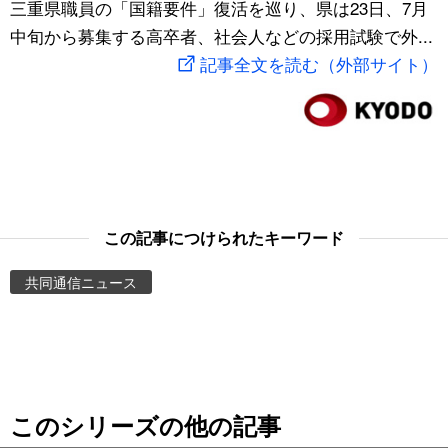
三重県職員の「国籍要件」復活を巡り、県は23日、7月
スポーツ・東京2020
文化
動画/Live
中旬から募集する高卒者、社会人などの採用試験で外...
記事全文を読む（外部サイト）
科学・技術
Books
暮らし
Cinema
スポーツ・東京2020
Topics
この記事につけられたキーワード
Images
共同通信ニュース
People
東京
このシリーズの他の記事
お知らせ