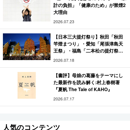
計の負担」「健康のため」が禁煙2
大理由
2026.07.23
【日本三大提灯祭り】秋田「秋田
竿燈まつり」・愛知「尾張津島天
王祭」・福島「二本松の提灯祭
り」:おびただしい灯火が夜空を照
2026.07.18
らす光の祭典
【書評】母娘の葛藤をテーマにし
た最新作を読み解く:村上春樹著
『夏帆 The Tale of KAHO』
2026.07.17
人気のコンテンツ