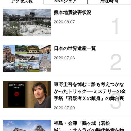
SNSシェア
滞在時間
アクセス数
1
熊本地震被害状況
2026.08.07
2
日本の世界遺産一覧
2026.07.26
東野圭吾を悼む：誰も考えつかな
3
かったトリック──ミステリーの金
字塔『容疑者Ｘの献身』の舞台裏
2026.07.29
福島・会津「鶴ヶ城（若松
城）」：サムライの時代終焉を物