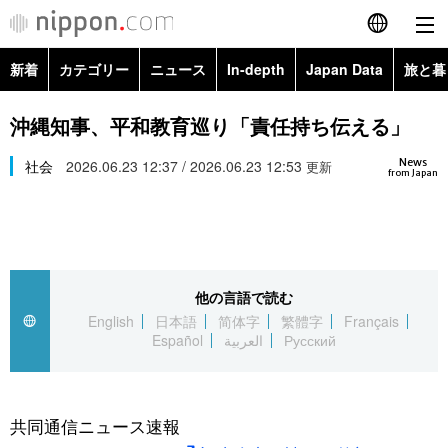
新着
カテゴリー
ニュース
In-depth
Japan Data
旅と暮
English
政治・外交
Topics
沖縄知事、平和教育巡り「責任持ち伝える」
简体字
News
経済・ビジネス
社会
2026.06.23 12:37 / 2026.06.23 12:53
Images
更新
繁體字
from Japan
カテゴリー
国際・海外
People
Français
政治・外交
ニュース
社会
東京
Español
他の言語で読む
経済・ビジネス
トップ
In-depth
文化
お知らせ
English
日本語
简体字
繁體字
Français
العربية
Español
العربية
Русский
国際
アーカイブ
Japan Data
科学・技術
Русский
社会
旅と暮らし
暮らし
共同通信ニュース速報