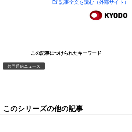
記事全文を読む（外部サイト）
スポーツ・東京2020
文化
動画/Live
科学・技術
Books
暮らし
Cinema
この記事につけられたキーワード
スポーツ・東京2020
Topics
共同通信ニュース
Images
People
このシリーズの他の記事
東京
お知らせ