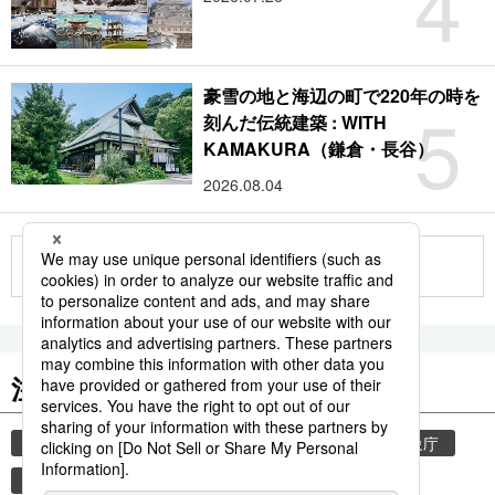
4
豪雪の地と海辺の町で220年の時を
5
刻んだ伝統建築 : WITH
KAMAKURA（鎌倉・長谷）
2026.08.04
もっと見る
注目のキーワード
共同通信ニュース
和食
気象・災害
気象庁
食材
災害
地震
津波
観光