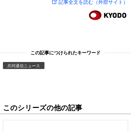
記事全文を読む（外部サイト）
スポーツ・東京2020
文化
動画/Live
科学・技術
Books
暮らし
Cinema
この記事につけられたキーワード
スポーツ・東京2020
Topics
共同通信ニュース
Images
People
このシリーズの他の記事
東京
お知らせ