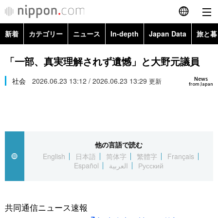
新着
カテゴリー
ニュース
In-depth
Japan Data
旅と暮
English
政治・外交
Topics
「一部、真実理解されず遺憾」と大野元議員
简体字
News
経済・ビジネス
社会
2026.06.23 13:12 / 2026.06.23 13:29
Images
更新
繁體字
from Japan
カテゴリー
国際・海外
People
Français
政治・外交
ニュース
社会
東京
Español
他の言語で読む
経済・ビジネス
トップ
In-depth
文化
お知らせ
English
日本語
简体字
繁體字
Français
العربية
Español
العربية
Русский
国際
アーカイブ
Japan Data
科学・技術
Русский
社会
旅と暮らし
暮らし
共同通信ニュース速報